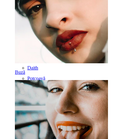
Labret
Limbă
Nas
Tragus
Barbell
Rook
Daith
Buză
Potcoavă
Cercel
Ustensile
Banana
Lobul urechii
Titan