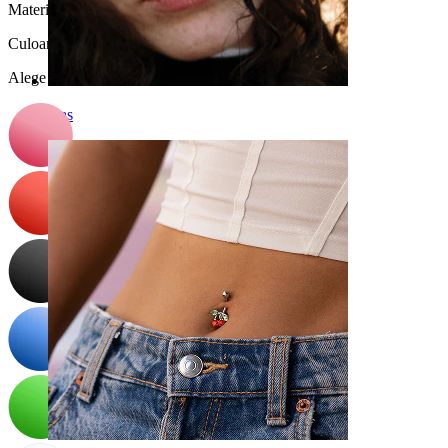
Material:
Silicon
Culoare
:
Alege Culoare
Nas