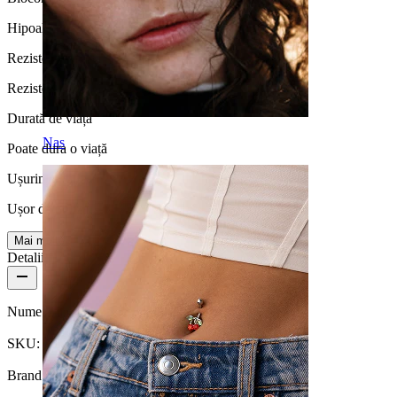
Hipoalergenic
Rezistență la apă
Rezistentă la apă
Durată de viață
Nas
Poate dura o viață
Ușurință utilizare
Ușor de utilizat
Mai multe
Detalii produs
Nume:
Tunel de ureche din silicon în diverse culori
SKU:
Tunnel-7
Brand:
Bodymod Essentials