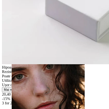
Stretching
Hipoalergenic
Rezistentă la apă
Poate dura o viață
Utilizare zilnică
Ușor de utilizat
Mai multe
20,40 Lei
24,00 Lei
-15%
3 for 2