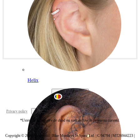
Helix
Romania
Privacy policy
Cookie settings
*Ustensile & îngrijire de după nu sunt incluse în promoția curentă.
Copyright © 2026 | Bodymod | Blue Monkeys In Space Ltd. | C 94794 | MT26944223 |