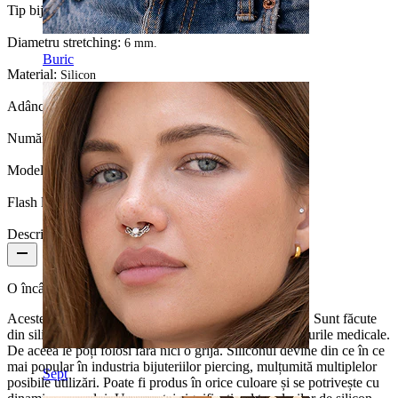
Tip bijuterie:
Tunel, Tunnel rotund
Diametru stretching:
6 mm.
Buric
Material:
Silicon
Adâncime:
Variabilă
Număr bucăți:
1
Model:
Simplu
Flash label:
3 for 2
Descriere
O încântare de tunel făcut din silicon.
Aceste tuneluri sunt ușoare și sigure pentru corpul tău. Sunt făcute
din silicon, un material testat și aprobat pentru implanturile medicale.
De aceea le poți folosi fără nici o grijă. Siliconul devine din ce în ce
mai popular în industria bijuteriilor piercing, mulțumită multiplelor
Sept
posibile utilizări. Poate fi produs în orice culoare și se potrivește cu