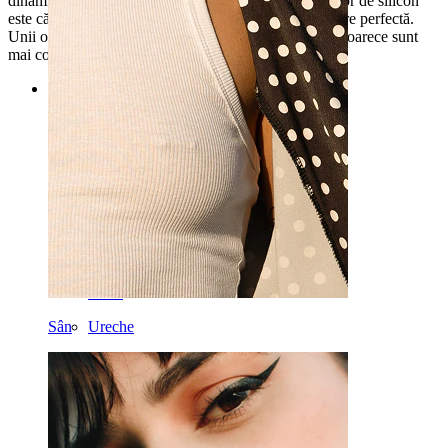
dinamica corpului. Un avantaj significativ al tunelurilor de silicon
este că sunt incredibil de flexibile, deci oferă o potrivire perfectă.
Unii oameni folosesc tuneluri de silicon când dorm deoarece sunt
mai confortabile decât alte materiale.
Categorii
Buric
Buză
Sân
Industrial
Dermal
Helix
Sân
Ureche
Sept
Aur 14 ct
Clip-on