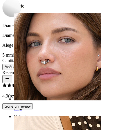
Buric
Diametru stretching:
6 mm.
Diametru
:
Alege Diametru
5 mm
6 mm
8 mm
10 mm
12 mm
14 mm
16 mm
Cantitate: 1
Schimbă
Adăugă în coș
Recenzii produs
4.9
(review-uri 39)
Scrie un review
Sept
Rating