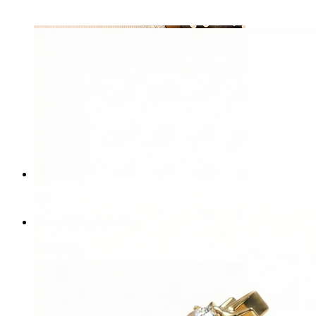
Sân
Cumpără după piercing
Piercings