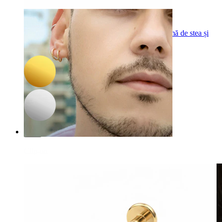
-15%
Bodymod Trend
Labret cu două părți fără fir cu spate plat în formă de stea și
piatră
50,15 Lei
59,00 Lei
Clip-on