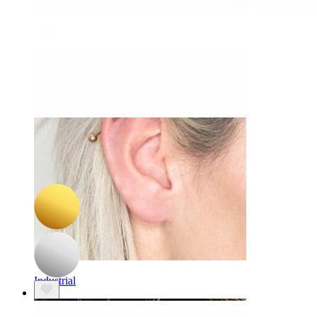
Daith
-15%
NOU
Bodymod Trend
Mini labret din titan cu inimă
41,65 Lei
49,00 Lei
Industrial