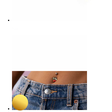
Nas
-15%
NOU
Bodymod Trend
Labret din titan cu piatră în formă de diamant
50,15 Lei
59,00 Lei