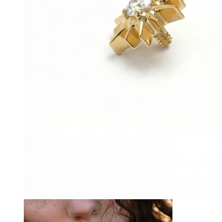
Ureche
-15%
Bodymod Trend