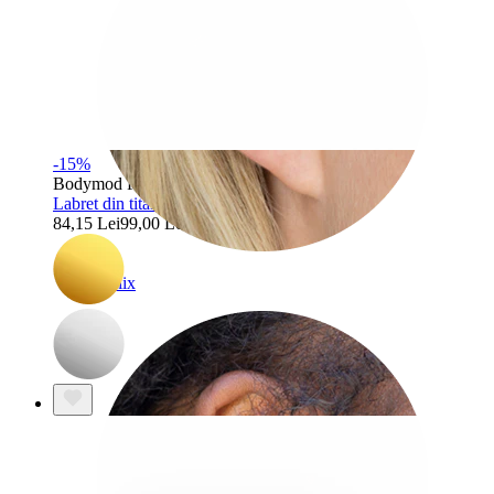
-15%
Bodymod Premium
Labret din titan cu patru pietre marchiză
84,15 Lei
99,00 Lei
Helix