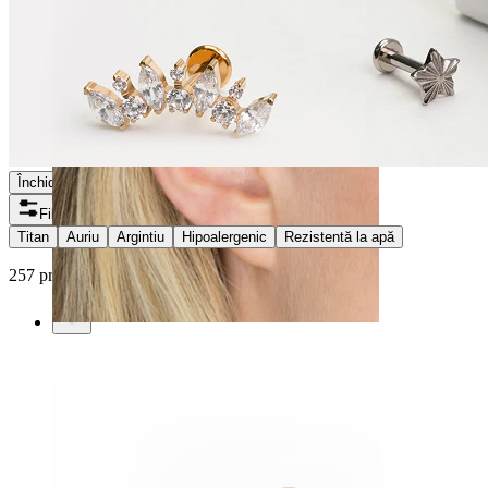
Închide
Filtre
Titan
Auriu
Argintiu
Hipoalergenic
Rezistentă la apă
257 produse găsite
Helix