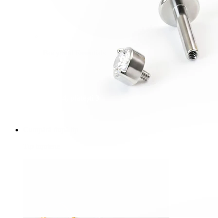
Bodymod Essentials
Cumperi 4, plătești 3
Cumpără după tip
Tip bijuterie