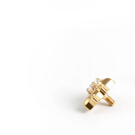
Conch
Daith