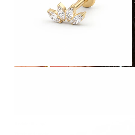
Rezistentă la apă
Piercinguri ureche