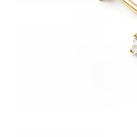
Sprânceană
Dermal