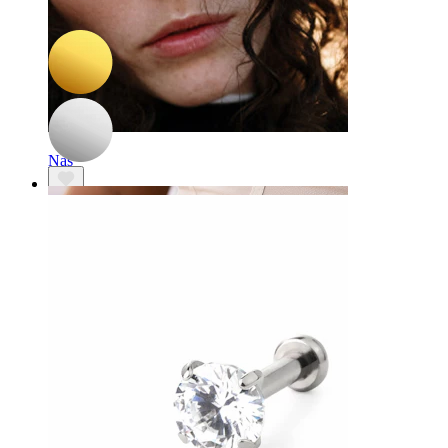
Labret cu răsărit de soare din titan
54,40 Lei
64,00 Lei
Nas