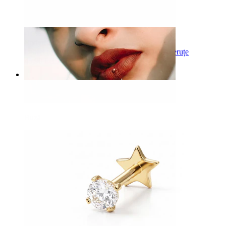
-15%
Bodymod Premium
Labret push-in din titan cu piatră montată în gheruțe
45,90 Lei
54,00 Lei
Buză