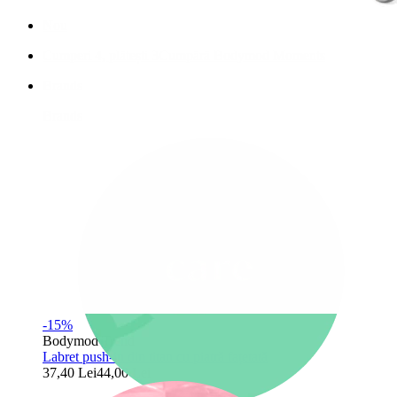
Nou
Cumperi 4, plătești 3
Cumpără Bodymod Moments
Brands
Brands
-15%
Bodymod Trend
Labret push-in din titan cu piatră fațetată
37,40 Lei
44,00 Lei