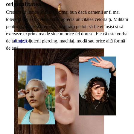
originalitatea.
Credem că lumea ar fi un loc mai bun dacă oamenii ar fi mai
toleranți unul cu celălalt și ar aprecia unicitatea celorlalți. Milităm
pentru egalitate și vrem să-i inspirăm pe toți să fie ei înșiși și să
exerseze exprimarea de sine în orice fel doresc. Fie că este vorba
de tatuaje, bijuterii piercing, machiaj, modă sau orice altă formă
Conch
de artă.