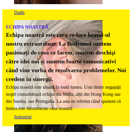
Daith
ECHIPA NOASTRĂ
Echipa noastră este ceea ce face brand-ul
nostru extraordinar. La Bodymod suntem
pasionați de ceea ce facem, suntem deschiși
către idei noi și suntem foarte comunicativi
când vine vorba de rezolvarea problemelor. Noi
credem în sinergii.
Echipa noastră este situată în toată lumea. Unii dintre angajaţii
noştri consolidează echipa din Malta, alții din Hong Kong sau
din Suedia, sau Portugalia. La asta ne referim când spunem că
lumea este literarmente casa noastră.
Industrial