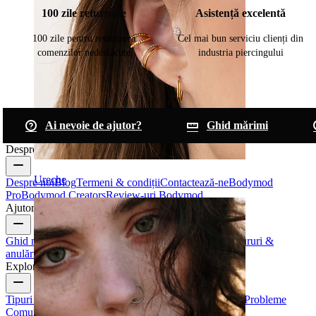
100 zile returnare
Asistență excelentă
100 zile pentru returnarea
Cel mai bun serviciu clienți din
comenzilor nedesfăcute
industria piercingului
Ai nevoie de ajutor?
Ghid mărimi
Despre Bodymod
Ureche
Despre noi
Blog
Termeni & condiții
Contactează-ne
Bodymod
Pro
Bodymod Creators
Review-uri Bodymod
Ajutor & info
Ghid mărimi
Urmărește comanda
Informații livrare
Retururi &
anulări
Plată
Contul meu
Bodymod support
Explorează
Tipuri de Bijuterii Piercing
Materiale Bijuterii Piercing
Probleme
Comune ale Piercingurilor și Îngrijirea de După