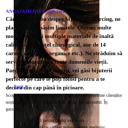
ANGAJAMENTUL NOSTRU
Când vine vorba despre bijuteriile piercing, ne
place să ne depășim limitele. Oferim multe
modele unice şi multiple materiale de înaltă
calitate (titan, oţel chirurgical, aur de 14
carate, materiale organice etc.). Ne străduim să
servim oamenii din toate domeniile vieții.
Parcurgând site-ul nostru, vei găsi bijuterii
perfecte pe care le poți folosi pentru a te
Rook
decora din cap până în picioare.
Scopul nostru principal este să oferim servicii excelente clienților
noștrii şi bijuterii de înaltă calitate, la un preţ accesibil. Îți
garantăm:
Asistență pentru clienți excelentă
Amprentă de carbon redusă asupra mediului