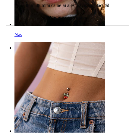
Îți mulțumim că ne-ai ales, navigare plăcută!
Pagina principală
Nas
Categorii
Buric
Buză
Sân
Industrial
Dermal
Helix
Ureche
Sept