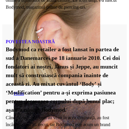
online a bijuteriilor de înaltă calitate. La scurt timp, s-a nascut
Bodymod, magazinul online de piercing-uri.
POVESTEA NOASTRĂ
Bodymod ca retailer a fost lansat în partea de
sud a Danemarcei pe 18 ianuarie 2010. Cei doi
fondatori ai noștri, Janus și Jeppe, au muncit
mult să construiască compania înainte de
această zi. Au mixat cuvântul ‘Body’ și
‘Modification’ pentru a-şi exprima pasiunea
Helix
pentru decorarea corpului după bunul plac;
aşa s-a născut Bodymod.
Când primele comenzi au venit în acea dimineaţă, au fost
încântaţi. Anii au trecut, iar Bodymod este acum un brand