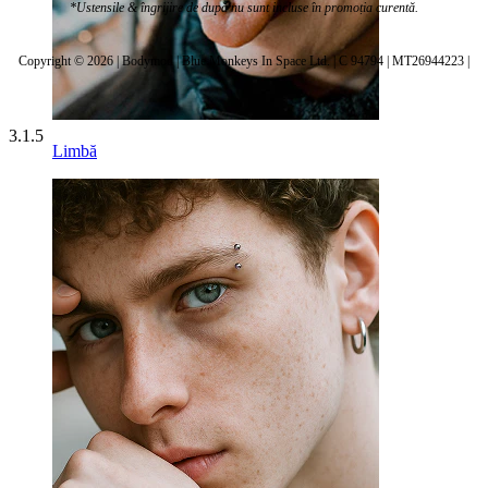
*Ustensile & îngrijire de după nu sunt incluse în promoția curentă.
Copyright © 2026 | Bodymod | Blue Monkeys In Space Ltd. | C 94794 | MT26944223 |
3.1.5
Limbă