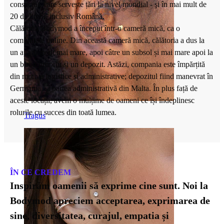
consacrat, care servește țări la nivel mondial - şi în mai mult de
20 de limbi, inclusiv Română.
Călătoria Bodymod a început într-o cameră mică, ca o
comunitate online. Din această cameră mică, călătoria a dus la
un apartament mai mare, apoi câtre un subsol și mai mare apoi la
un birou propriu și un depozit. Astăzi, compania este împărțită
din motive logistice și administrative; depozitul fiind manevrat în
Germania, și partea administrativă din Malta. În plus față de
aceste locații, avem o mulțime de oameni ce își îndeplinesc
rolurile cu succes din toată lumea.
Tragus
ÎN CE CREDEM
Inspirăm oamenii să exprime cine sunt. Noi la
Bodymod apreciem acceptarea, exprimarea de
sine, diversitatea, curajul, empatia și