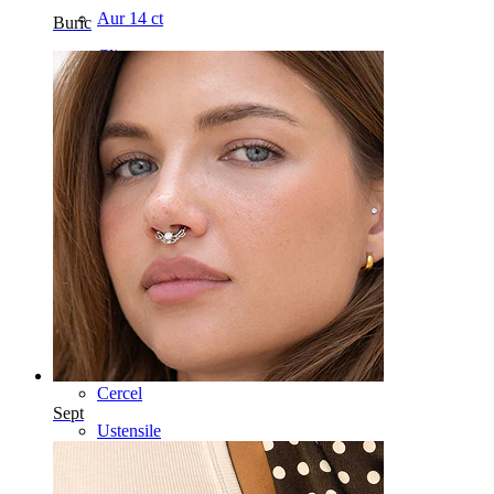
Aur 14 ct
Buric
Clip-on
Labret
Limbă
Nas
Tragus
Barbell
Rook
Daith
Potcoavă
Cercel
Sept
Ustensile
Banana