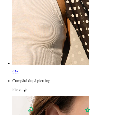
Lobul urechii
Titan
Sân
Cumpără după piercing
Piercings