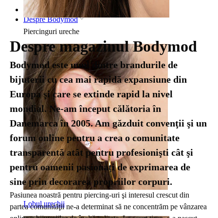
Pagina principală
Despre Bodymod
Piercinguri ureche
Despre magazinul Bodymod
Bodymod este unul dintre brandurile de
bijuterii cu cea mai rapidă expansiune din
Europa şi care se extinde rapid la nivel
mondial. Ne-am început călătoria în
Danemarca în 2005. Am găzduit convenţii şi un
forum online pentru a crea o comunitate
transparentă atât pentru profesionişti cât şi
pentru oamenii pasionaţi de exprimarea de
sine prin decorarea propriilor corpuri.
Pasiunea noastră pentru piercing-uri şi interesul crescut din
Lobul urechii
partea comunităţii ne-a determinat să ne concentrăm pe vânzarea