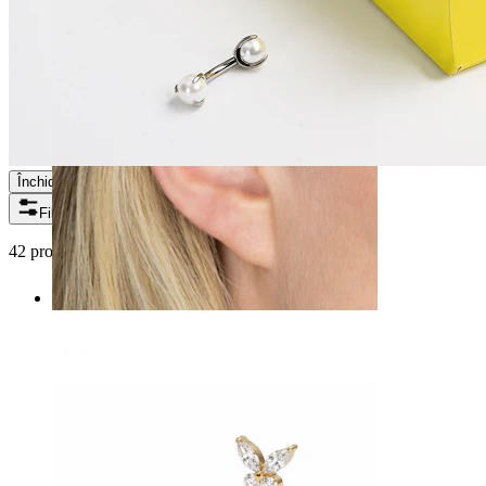
Închide
Filtre
42 produse găsite
Helix