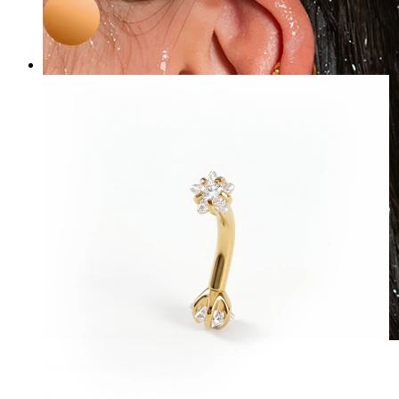
Rezistentă la apă
Piercinguri ureche