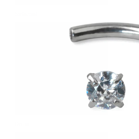
Sprânceană
Dermal