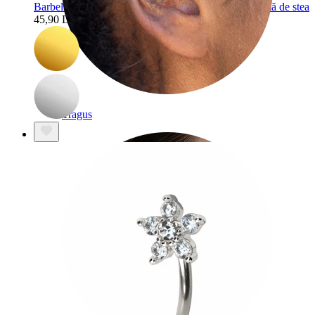
Barbell curbată din titan cu pietre din zirconiu în formă de stea
45,90 Lei
54,00 Lei
Tragus