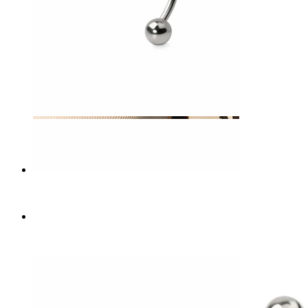
Sân
Cumpără după piercing
Piercings