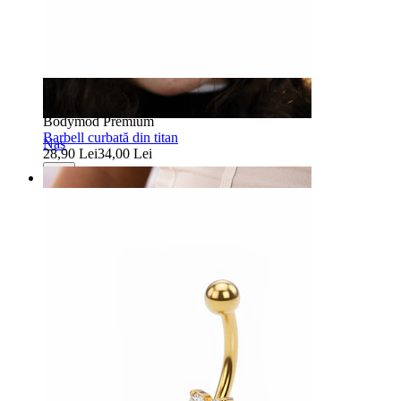
-15%
3 for 2
Bodymod Premium
Barbell curbată din titan
Nas
28,90 Lei
34,00 Lei