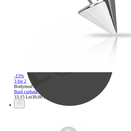
Bodymod Care
-15%
3 for 2
Bodymod Premium
Bară curbată cu țepi din titan
33,15 Lei
39,00 Lei
Bodymod Premium