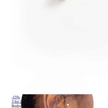
Helix
-15%
3 for 2
Bodymod Premium