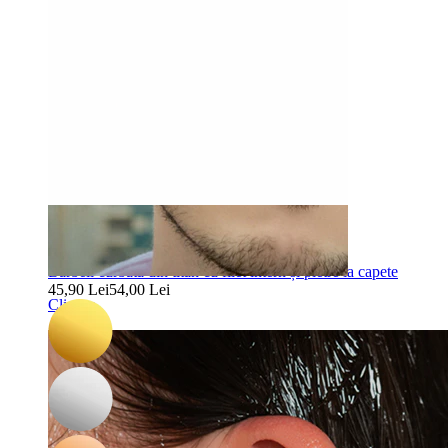
-15%
3 for 2
Bodymod Premium
Barbell curbată din titan cu filet intern și pietre la capete
45,90 Lei
54,00 Lei
Clip-on