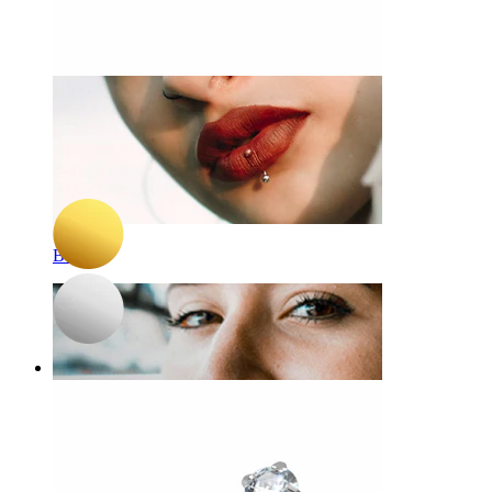
-15%
3 for 2
NOU
Bodymod Trend
Barbell curbat din titan cu floare
58,65 Lei
69,00 Lei
Buză