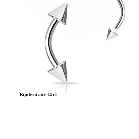
Stretching
Bijuterii aur 14 ct
Cumpără Titan