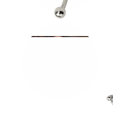
Conch
Daith