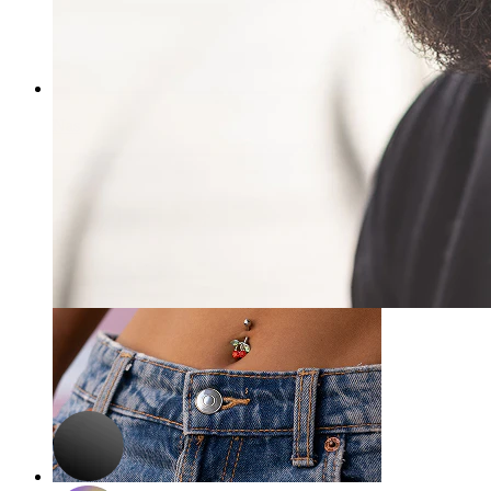
Nas
-15%
3 for 2
Bodymod Essentials
Bară curbată cu bile
11,90 Lei
14,00 Lei