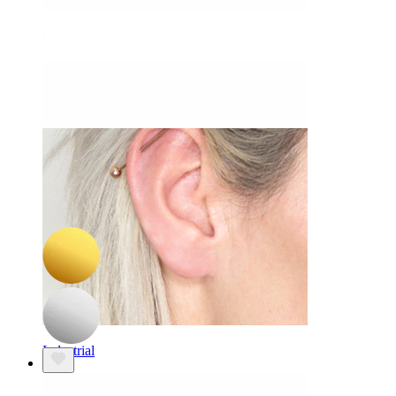
Daith
-15%
3 for 2
NOU
Bodymod Premium
Barbell curbată din titan cu fluturaș
79,90 Lei
94,00 Lei
Industrial