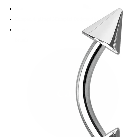
Nou
Cumperi 4, plătești 3
Cumpără Bodymod Moments
Brands
Brands