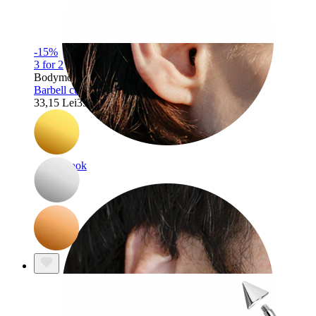
-15%
3 for 2
Bodymod Trend
Barbell curbată cu floare din pietricele
33,15 Lei
39,00 Lei
Rook