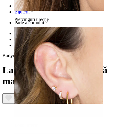
Pagina principală
Bijuterii
Piercinguri ureche
Parte a corpului
Buză
Bijuterii piercing buză titan
Labret din titan cu piatră marchiză
Bodymod Trend
Labret din titan cu piatră
marchiză
Lobul urechii