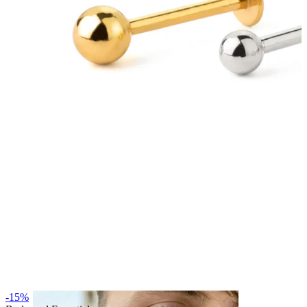
Sprânceană
Dermal
-15%