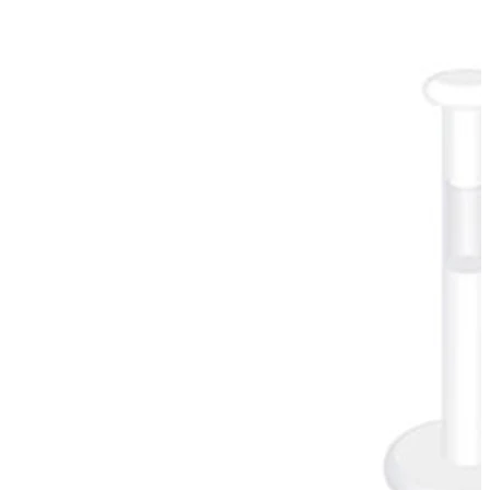
Conch
Daith