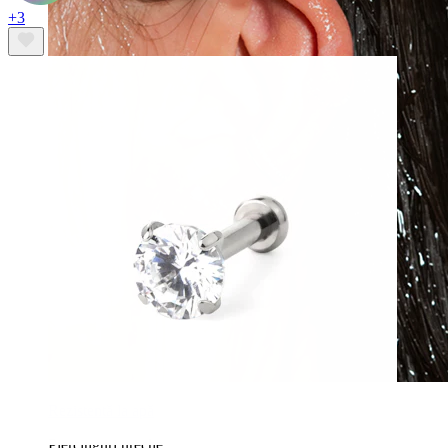
+3
Rezistentă la apă
Piercinguri ureche