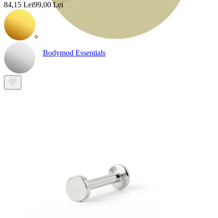
84,15 Lei
99,00 Lei
Bodymod Essentials
Cumperi 4, plătești 3
Cumpără după tip
Tip bijuterie