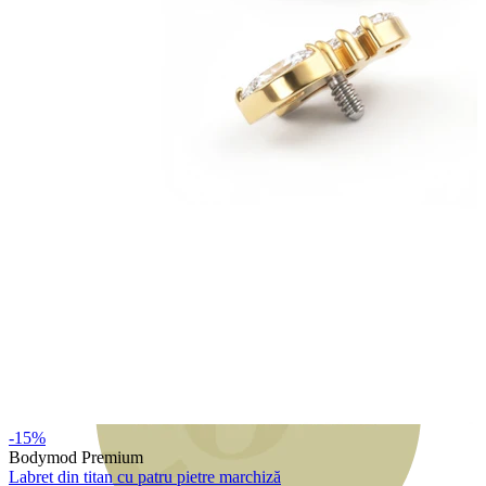
Bodymod Moments
-15%
Bodymod Premium
Labret din titan cu patru pietre marchiză