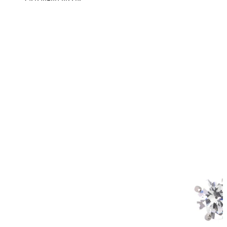
Lobul urechii