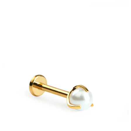
Stretching
Bijuterii aur 14 ct
Cumpără Titan