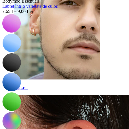
Bodymod Essentials
Labret într-o varietate de culori
7,65 Lei
9,00 Lei
Clip-on