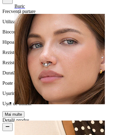
Buric
Frecvență purtare
Utilizare zilnică
Biocompatibilitate
Hipoalergenic
Rezistență la apă
Rezistentă la apă
Durată de viață
Poate dura o viață
Ușurință utilizare
Ușor de utilizat
Sept
Mai multe
Detalii produs