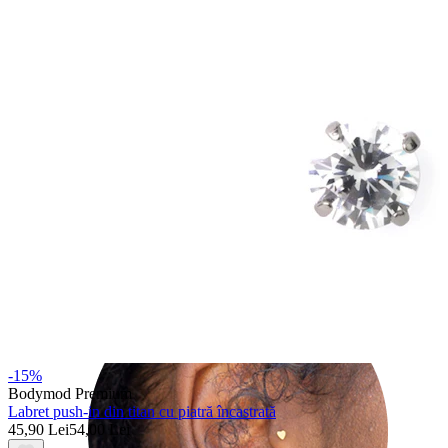
Helix
-15%
Bodymod Premium
Labret push-in din titan cu piatră încastrată
45,90 Lei
54,00 Lei