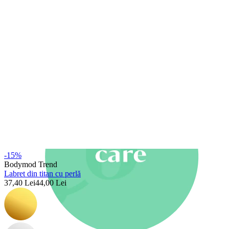
Nou
Cumperi 4, plătești 3
Cumpără Bodymod Moments
Brands
Brands
-15%
Bodymod Trend
Labret din titan cu perlă
37,40 Lei
44,00 Lei