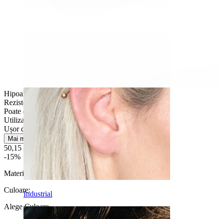
Daith
Hipoalergenic
Rezistentă la apă
Poate dura o viață
Utilizare zilnică
Ușor de utilizat
Mai multe
50,15 Lei
59,00 Lei
-15%
Material:
Titan
Culoare
:
Industrial
Alege Culoare