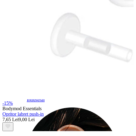
Industrial
-15%
Bodymod Essentials
Opritor labret push-in
7,65 Lei
9,00 Lei