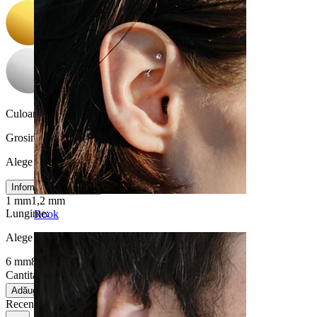
Culoare piatră:
Transparent
Grosimea firului
:
Alege Grosimea firului
Informații dimensiuni
1 mm
1,2 mm
Lungime
:
Rook
Alege Lungime
6 mm
8 mm
Cantitate: 1
Schimbă
Adăugă în coș
Recenzii produs