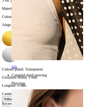
3 for 2
Material:
Titan
Culoare
:
Alege Culoare
Sân
Culoare piatră:
Transparent
Cumpără după piercing
Grosimea firului:
1 mm
Piercings
Lungime:
6 mm
Cantitate: 1
Schimbă
Adăugă în coș
Recenzii produs