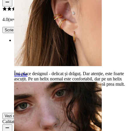
4.0
(review-uri 1)
Scrie un review
Rating
Drăguț, dar ascuțit
Îmi place designul - delicat și drăguț. Dar atenție, este foarte
Ureche
ascuțit. Pe un helix normal este confortabil, dar pe un helix
frontal este insuportabil să dormi cu el. Te înțeapă prea mult.
Olena
Achiziție verificată
Tradus prin AI
Arată original
Vezi mai multe
Calitatea produsului