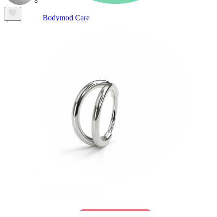
Bodymod Care
Bodymod Premium