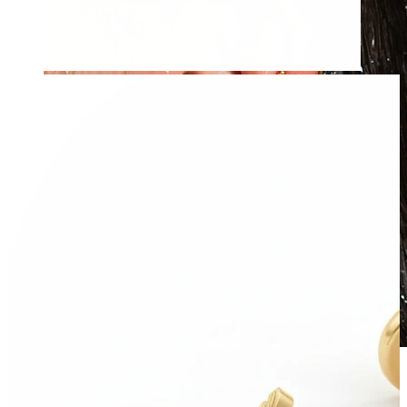
Rezistentă la apă
Piercinguri ureche