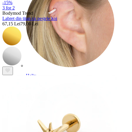
-15%
3 for 2
Bodymod Trend
Labret din titan cu peștele koi
67,15 Lei
79,00 Lei
Helix