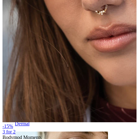
Sprânceană
Dermal
-15%
3 for 2
Bodymod Moments