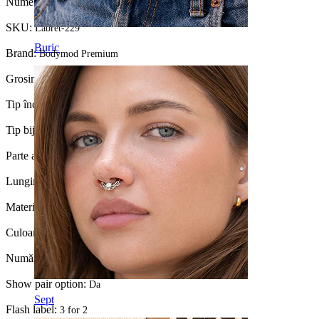
Nume:
Labret din titan cu stea și piatră centrală
SKU:
Labret-229
Buric
Brand:
Bodymod Premium
Grosimea firului:
1 mm
Tip încuietoare:
Filet interior
Tip bijuterie:
Labret, Spate plat
Parte a corpului:
Tragus, Lobul urechii, Helix, Conch
Lungime:
6 mm
Material:
Titan
Culoare piatră:
Transparent
Număr bucăți:
1
Show pair option:
Da
Sept
Flash label:
3 for 2