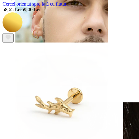
Cercel orientat spre față cu fluturi
58,65 Lei
69,00 Lei
Clip-on