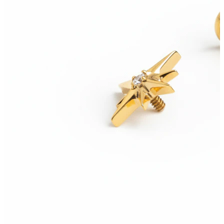
Conch
Daith