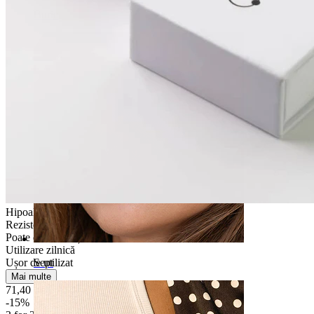
Buric
Hipoalergenic
Rezistentă la apă
Poate dura o viață
Utilizare zilnică
Ușor de utilizat
Sept
Mai multe
71,40 Lei
84,00 Lei
-15%