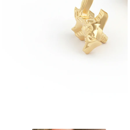
Lobul urechii