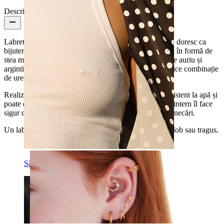
Descriere
Labretul din titan cu stea și piatră centrală este cei care doresc ca
bijuteriile lor să aibă puțin dramatism cosmic. Modelul în formă de
stea mărginește o piatră centrală. Disponibilă în finisaje auriu și
argintiu, este un detaliu care iese în evidență pentru orice combinație
de ureche.
Realizat din titan ASTM F136, este hipoalergenic, rezistent la apă și
poate dura o viață cu îngrijirea corespunzătoare. Firul intern îl face
sigur de purtat, fără iritații în timpul inserării și nici alunecări.
Un labret se potrivește perfect în piercinguri de helix, lob sau tragus.
Sân