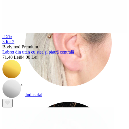
-15%
3 for 2
Bodymod Premium
Labret din titan cu stea și piatră centrală
71,40 Lei
84,00 Lei
Industrial