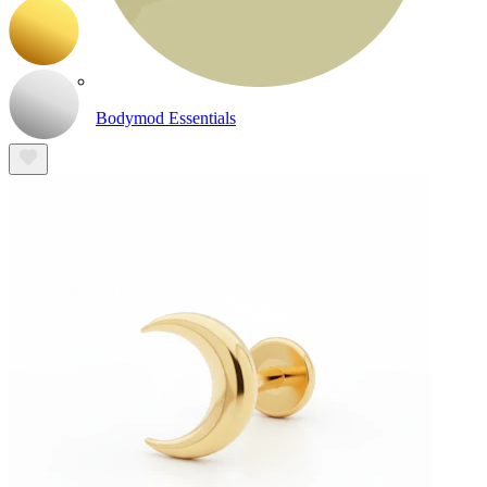
Bodymod Essentials
Cumperi 4, plătești 3
Cumpără după tip
Tip bijuterie