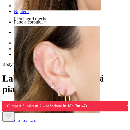
Pagina principală
Bijuterii
Piercinguri ureche
Parte a corpului
Ureche
Helix
Bijuterii piercing helix titan
Labret din titan cu stea și piatră centrală
Bodymod Premium
Labret din titan cu stea și
piatră centrală
Cumperi 3, plătești 2 – se încheie în
18h 7m 47s
Lobul urechii