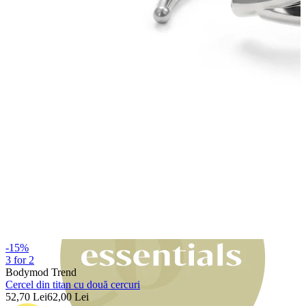
Bodymod Moments
-15%
3 for 2
Bodymod Trend
Cercel din titan cu două cercuri
52,70 Lei
62,00 Lei