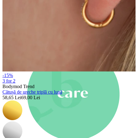
Nou
Cumperi 4, plătești 3
Cumpără Bodymod Moments
Brands
Brands
-15%
3 for 2
Bodymod Trend
Cătușă de ureche triplă cu lună
58,65 Lei
69,00 Lei