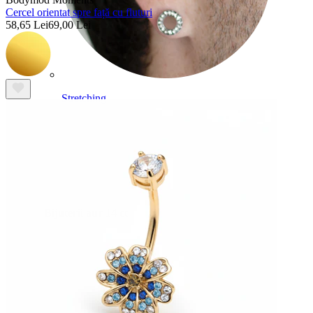
Cercel orientat spre față cu fluturi
58,65 Lei
69,00 Lei
Stretching
Bijuterii aur 14 ct
Cumpără Titan