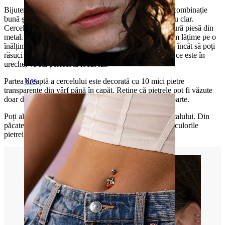
Bijuteriile de piercing și inimile au fost întotdeauna o combinație
bună și acest cercel
piercing de ureche
este un exemplu clar.
Cercelul are forma unei inimi și este făcut dintr-o singură piesă din
metal. Măsurile interioare ale acestei inimi sunt de 9mm lățime pe o
înălțime de 9 mm. Inima are o mică deschizătură astfel încât să poți
răsuci cercelul pentru a-l să-l insera în piercing. Odată ce este în
ureche, va sta perfect la locul lui.
Nas
Partea dreaptă a cercelului este decorată cu 10 mici pietre
transparente din vârf până în capăt. Reține că pietrele pot fi văzute
doar dintr-o parte, cercelul fiind decorat pe o singură parte.
Poți alege din diferitele culori ale pietrei și culorile metalului. Din
păcate, nu toate culorile metalelor pot fi combinate cu culorile
pietrei, dar cu siguranță vei găsi unul care îți place.