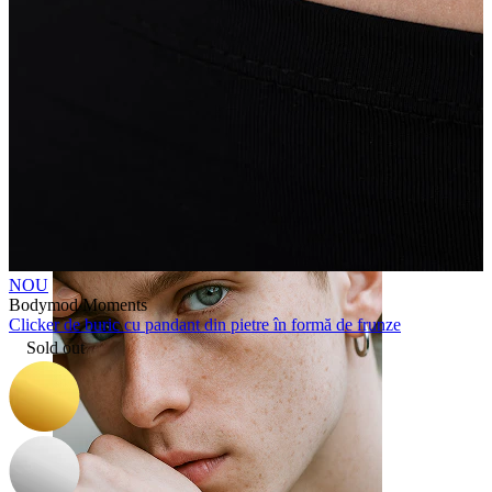
Limbă
NOU
Bodymod Moments
Clicker de buric cu pandant din pietre în formă de frunze
Sold out