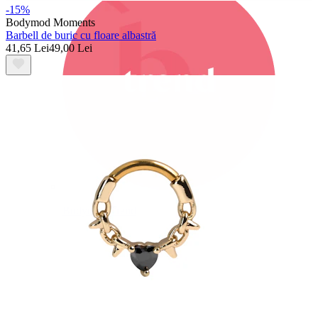
-15%
Bodymod Moments
Barbell de buric cu floare albastră
41,65 Lei
49,00 Lei
Bodymod Trend