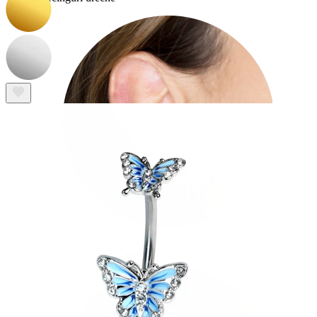
Lobul urechii