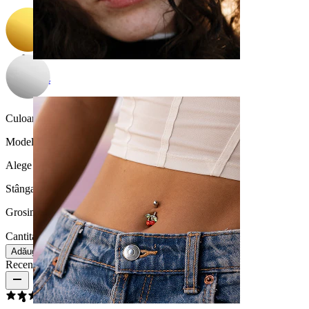
Nas
Culoare piatră:
Transparent
Modelul
:
Alege Modelul
Stânga
Dreapta
Grosimea firului:
1,2 mm
Cantitate: 1
Schimbă
Adăugă în coș
Recenzii produs