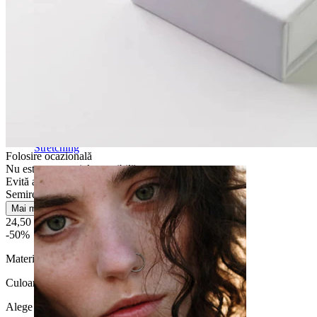
Stretching
Folosire ocazională
Nu este pentru piele sensibilă
Evită apa
Semirezistentă
Mai multe
24,50 Lei
49,00 Lei
-50%
Material:
Alamă
Culoare
:
Alege Culoare