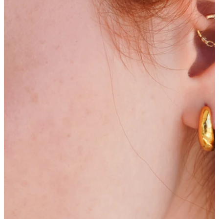
Bodymod Essentials
Cumperi 4, plătești 3
Cumpără după tip
Tip bijuterie