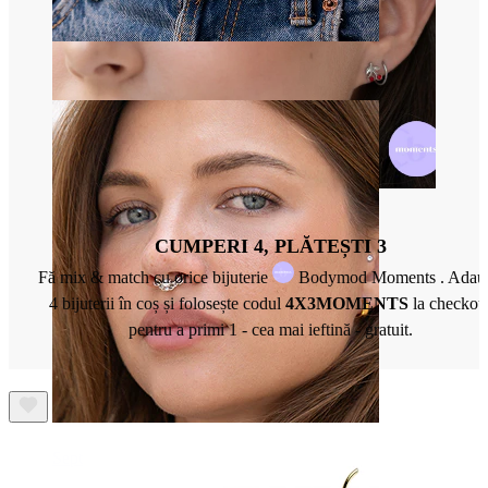
Buric
CUMPERI 4, PLĂTEȘTI 3
Fă mix & match cu orice bijuterie
Bodymod Moments . Adau
4 bijuterii în coș și folosește codul
4X3MOMENTS
la checkou
pentru a primi 1 - cea mai ieftină - gratuit.
Sept