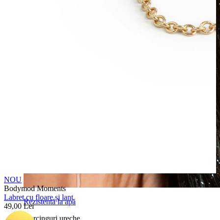
NOU
Bodymod Moments
Labret cu floare și lanț
Rezistentă la apă
49,00 Lei
Piercinguri ureche