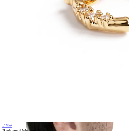
Rook
-15%
Bodymod Moments