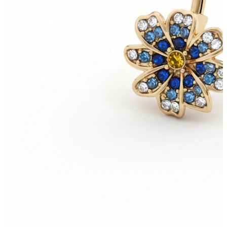
Bodymod Care
Bodymod Premium