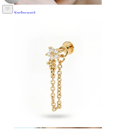
Sprânceană
Dermal