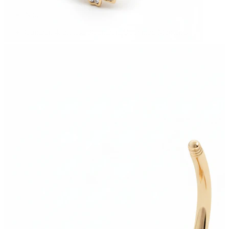
Nou
Cumperi 4, plătești 3
Cumpără Bodymod Moments
Brands
Brands