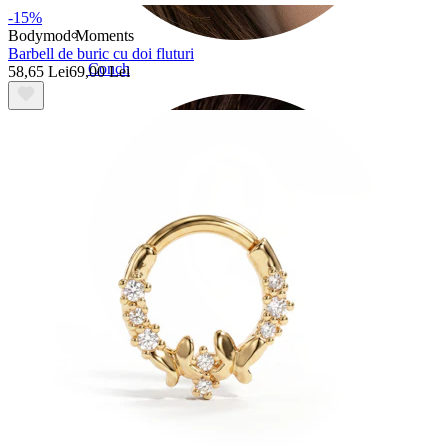
-15%
Bodymod Moments
Barbell de buric cu doi fluturi
Conch
58,65 Lei
69,00 Lei
Daith