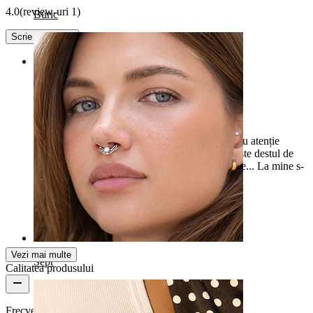
4.0
(review-uri 1)
Buric
Scrie un review
Rating
Frumos dar...
Cerceiul este frumos, dar recomand să verifici cu atenție
grosimea cerceilor tăi actuali, deoarece forma este destul de
originală și nu se potrivește în toate piercingurile... La mine s-
a dovedit a fi minim prea gros :(
Joanna
Achiziție verificată
Tradus prin AI
Arată original
Vezi mai multe
Sept
Calitatea produsului
Frecvență purtare