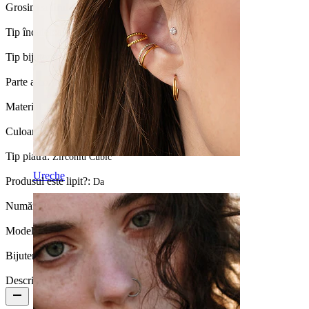
Grosimea firului:
1,2 mm
Tip încuietoare:
Prin răsucire
Tip bijuterie:
Cercel formă, Cercel
Parte a corpului:
Helix, Daith, Forward helix
Material:
Alamă
Culoare piatră:
Transparent
Tip piatră:
Zirconiu Cubic
Ureche
Produsul este lipit?:
Da
Număr bucăți:
1
Model:
Inimă
Bijuteria este placată?:
Da, în întregime
Descriere