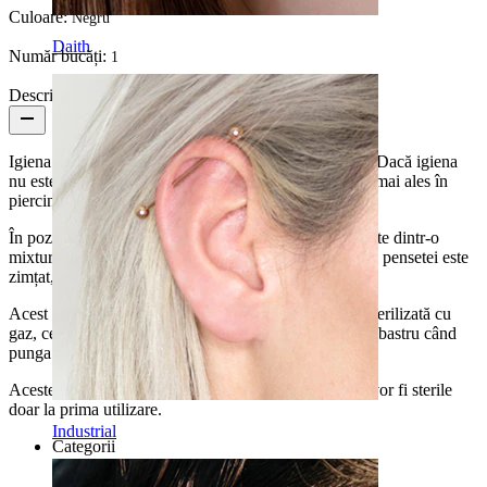
Culoare:
Negru
Daith
Număr bucăți:
1
Descriere
Igiena joacă un rol crucial în industria piercing-urilor. Dacă igiena
nu este excelentă, există un risc ridicat să te infectezi, mai ales în
piercing-urile noi - și nu vream ca asta să se întâmple.
În poza alăturată poți vedea o pereche de pensete făcute dintr-o
mixtură de fibră de sticlă și plastic. Interiorul capătului pensetei este
zimțat, oferind o prindere mai bună.
Acest produs este va fi trimis într-o pungă sigilată și sterilizată cu
gaz, ceea ce include o notă cu un indicator care este albastru când
punga este sterilă.
Aceste pensete pot fi folosite mai mult de o dată, dar vor fi sterile
doar la prima utilizare.
Industrial
Categorii
Buric