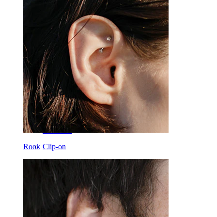
Buză
Sân
Industrial
Dermal
Helix
Ureche
Sept
Aur 14 ct
Rook
Clip-on
Labret
Limbă
Nas
Tragus