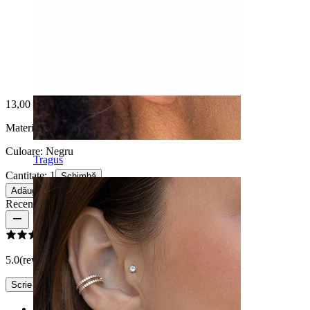
13,00 Lei
Material:
Oțel inoxidabil
Culoare:
Negru
Tragus
Cantitate: 1
Schimbă
Adăugă în coș
Recenzii produs
5.0
(review-uri 1)
Scrie un review
Rating