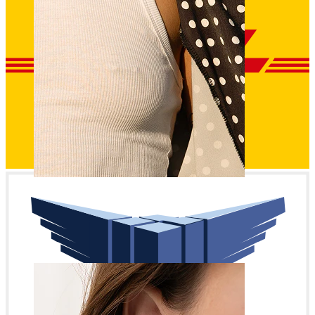
Sân
Cumpără după piercing
Piercings