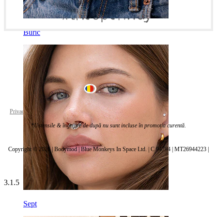
Buric
Romania
Privacy policy
Cookie settings
*Ustensile & îngrijire de după nu sunt incluse în promoția curentă.
Copyright © 2026 | Bodymod | Blue Monkeys In Space Ltd. | C 94794 | MT26944223 |
3.1.5
Sept