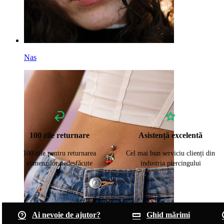
Nas
100 zile returnare
Asistență excelentă
100 zile pentru returnarea
Cel mai bun serviciu clienți din
comenzilor nedesfăcute
industria piercingului
Ai nevoie de ajutor?
Ghid mărimi