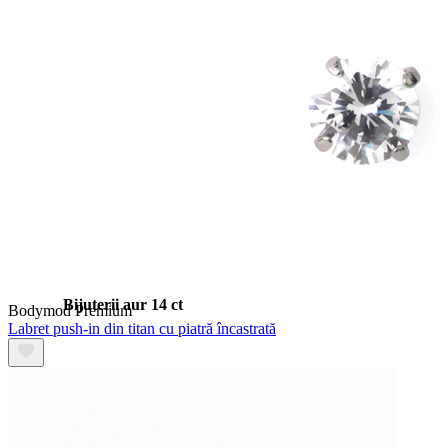
Stretching
Bijuterii aur 14 ct
Bodymod Premium
Labret push-in din titan cu piatră încastrată
Cumpără Titan