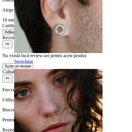
Alege Diametru
10 mm
Cantitate: 1
Schimbă
Adăugă în coș
Recenzii produs
Nu există încă review-uri pentru acest produs
Stretching
Scrie un review
Calitatea produsului
Frecvență purtare
Utilizare zilnică
Biocompatibilitate
Pentru majoritatea tipurilor de piele
Rezistență la apă