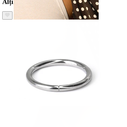
Alții au mai cumpărat
Sân
Cumpără după piercing
Piercings