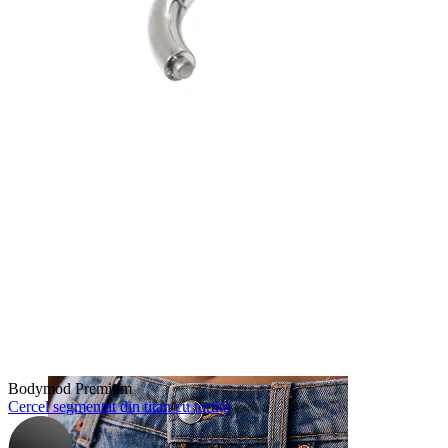
Nas
Bodymod Premium
Cercel segmentat din titan cu tortiță