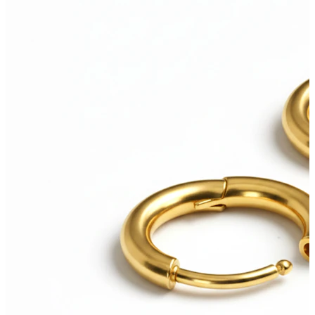
Bodymod Care
Bodymod Premium