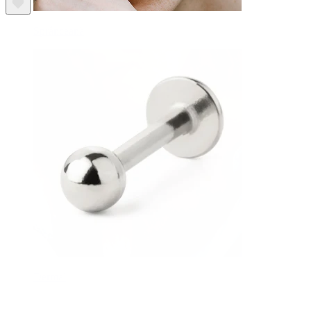
Sprânceană
Dermal