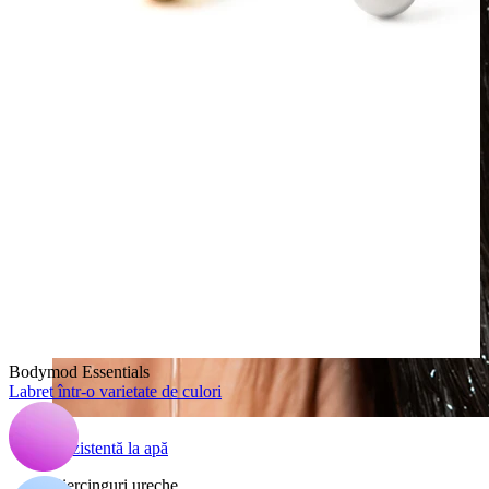
Bodymod Essentials
Labret într-o varietate de culori
Rezistentă la apă
Piercinguri ureche