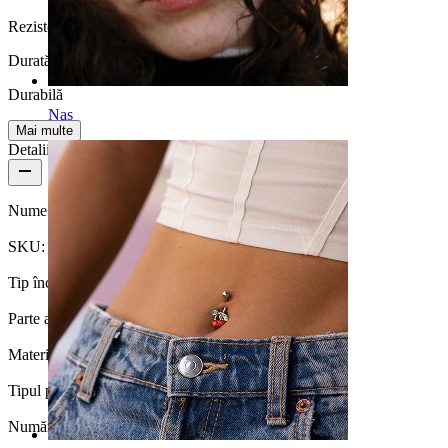
Rezistentă la apă
Durată de viață
Durabilă
Nas
Mai multe
Detalii produs
Nume:
Pocoavă cu țepi.
SKU:
U-Horseshoe-29
Tip încuietoare:
Filet exterior
Parte a corpului:
Sept
Material:
Oțel chirurgical
Tipul placării:
Anodizare
Număr bucăți:
1