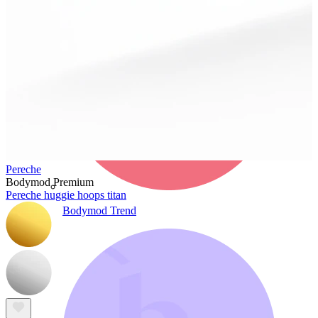
Pereche
Bodymod Premium
Pereche huggie hoops titan
Bodymod Trend