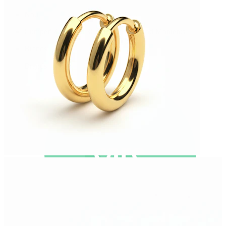
Nou
Cumperi 4, plătești 3
Cumpără Bodymod Moments
Brands
Brands