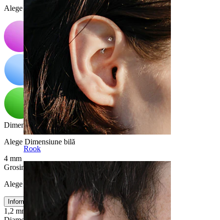
Alege Culoare
Dimensiune bilă
:
Alege Dimensiune bilă
Rook
4 mm
Grosimea firului
:
Alege Grosimea firului
Informații dimensiuni
1,2 mm
1,6 mm
Diametru
: