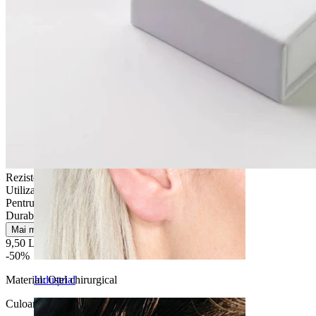
Daith
Rezistentă la apă
Utilizare zilnică
Pentru majoritatea tipurilor de piele
Durabilă
Mai multe
9,50 Lei
19,00 Lei
-50%
Material:
Oțel chirurgical
Industrial
Culoare
: