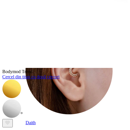
Conch
Bodymod Trend
Cercel din titan cu două cercuri
Daith