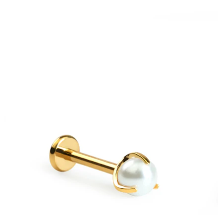
Bodymod Essentials
Cumperi 4, plătești 3
Cumpără după tip
Tip bijuterie