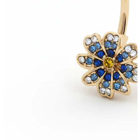
Stretching
Bijuterii aur 14 ct
Cumpără Titan