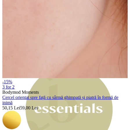
Bodymod Moments
-15%
3 for 2
Bodymod Moments
Cercel orientat spre față cu sârmă ghimpată și piatră în formă de
inimă
50,15 Lei
59,00 Lei