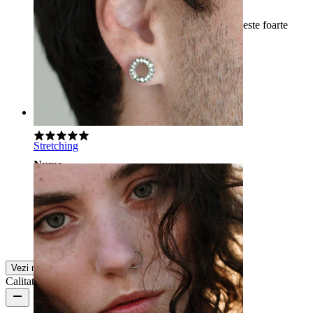
Este puțin greu, așa că atârnă puțin, dar, în rest, este foarte
frumos!
Rikke
Achiziție verificată
Tradus prin AI
Arată original
Rating
Stretching
Nume
Sunt tari :D
Malica
Achiziție verificată
Tradus prin AI
Arată original
Vezi mai multe
Calitatea produsului