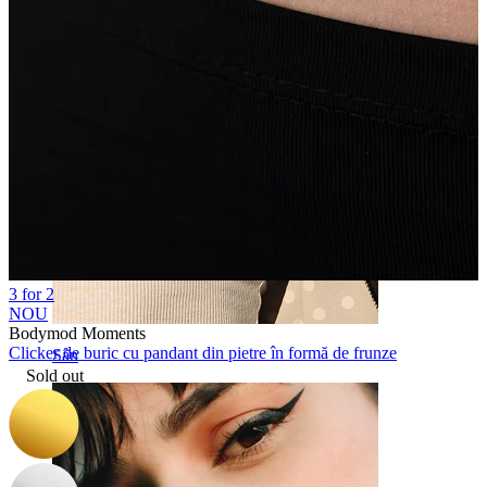
3 for 2
NOU
Bodymod Moments
Clicker de buric cu pandant din pietre în formă de frunze
Sân
Sold out