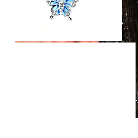
Rezistentă la apă
Piercinguri ureche