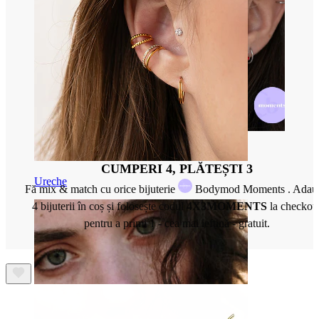
CUMPERI 4, PLĂTEȘTI 3
Ureche
Fă mix & match cu orice bijuterie
Bodymod Moments . Adau
4 bijuterii în coș și folosește codul
4X3MOMENTS
la checkou
pentru a primi 1 - cea mai ieftină - gratuit.