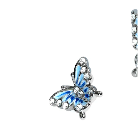
Lobul urechii