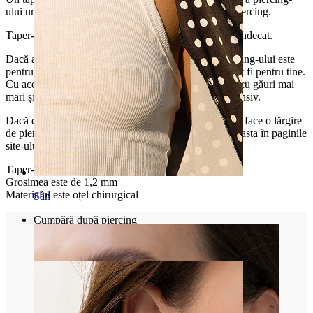
ului urechii, chiar dacă ai doar o gaură obișnuită de piercing.
Taper-ul poate fi folosit în orice orificiu de piercing vindecat.
Dacă ai îndoieli cu privire la faptul dacă lărgirea piercing-ului este
pentru tine, atunci un taper fals sau plug-urile false pot fi pentru tine.
Cu această ocazie, reușești să arăți lumii cum ai arăta cu găuri mai
mari și să-ți faci o impresie într-un mod complet inofensiv.
Dacă dorești să afli mai multe despre modul în care se face o lărgire
de piercing reală, atunci poți citi mai multe despre aceasta în paginile
site-ului nostru.
Taper-ul are o grosime maximă de 5 mm.
Grosimea este de 1,2 mm
Materialul este oțel chirurgical
Sân
Cumpără după piercing
Piercings