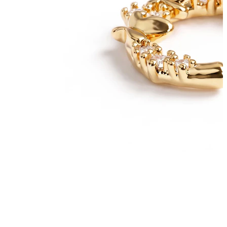
Conch
Daith