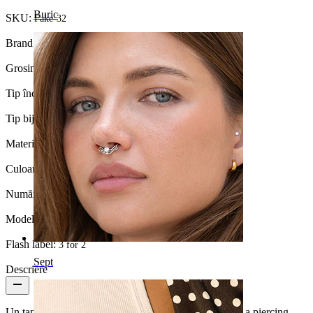
Buric
SKU:
Fake-32
Brand:
Bodymod Moments
Grosimea firului:
1,2 mm
Tip încuietoare:
Filet exterior
Tip bijuterie:
Stretching fals
Material:
Oțel chirurgical
Culoare:
Argintiu
Număr bucăți:
1
Model:
Simplu
Flash label:
3 for 2
Sept
Descriere
Un taper fals dă impresia că ești în proces de întindere a piercing-