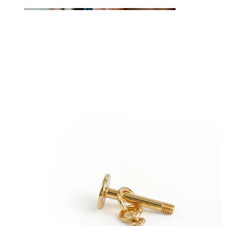
Limbă