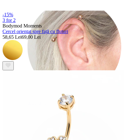
-15%
3 for 2
Bodymod Moments
Cercel orientat spre față cu fluturi
58,65 Lei
69,00 Lei
Industrial