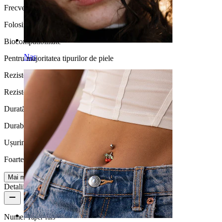
Frecvență purtare
Folosire ocazională
Biocompatibilitate
Nas
Pentru majoritatea tipurilor de piele
Rezistență la apă
Rezistentă la apă
Durată de viață
Durabilă
Ușurință utilizare
Foarte ușor
Mai multe
Detalii produs
Nume:
Taper fals