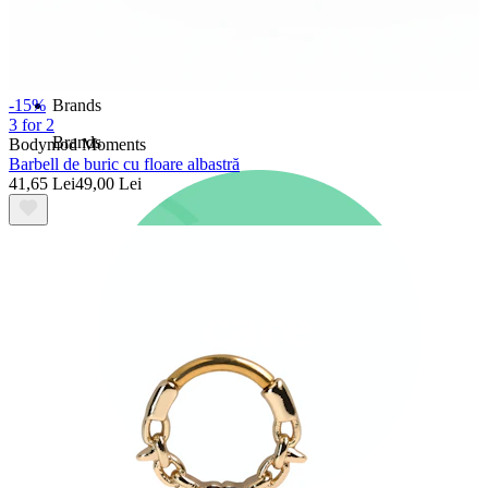
Nou
Cumperi 4, plătești 3
Cumpără Bodymod Moments
Brands
-15%
3 for 2
Brands
Bodymod Moments
Barbell de buric cu floare albastră
41,65 Lei
49,00 Lei