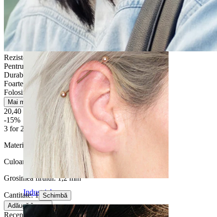
Daith
Rezistentă la apă
Pentru majoritatea tipurilor de piele
Durabilă
Foarte ușor
Folosire ocazională
Mai multe
20,40 Lei
24,00 Lei
-15%
3 for 2
Material:
Oțel chirurgical
Culoare:
Argintiu
Grosimea firului:
1,2 mm
Industrial
Cantitate: 1
Schimbă
Adăugă în coș
Recenzii produs