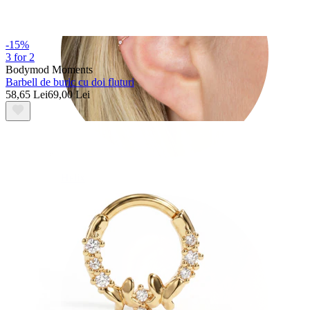
-15%
3 for 2
Bodymod Moments
Barbell de buric cu doi fluturi
58,65 Lei
69,00 Lei
Helix