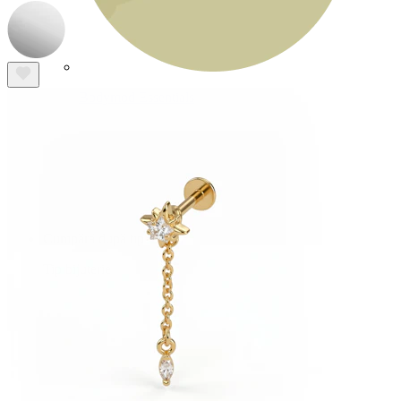
Bodymod Essentials
Cumperi 4, plătești 3
Cumpără după tip
Tip bijuterie