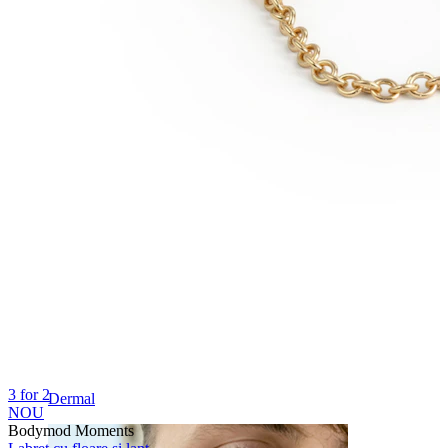
Sprânceană
3 for 2
Dermal
NOU
Bodymod Moments