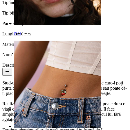
Tip încuietoare:
Formă de L
Tip bijuterie:
Stud nas
Parte a corpului:
Nară
Nas
Lungime:
6 mm
Material:
Titan
Număr bucăți:
1
Descriere
Stud-ul de nas din titan cu inimă este o mic reminder pe care-l poți
purta oriunde. Poate că este un simbol al iubirii de sine sau poate că-
ți plac bijuteriile cu o inimă mică, oricum ar fi, se potrivește.
Realizat din titan, este hipoalergenic, rezistent la apă și poate dura o
viață cu îngrijirea corespunzătoare. Pinul în formă de L îl face
simplu, confortabil și suficient de sigur să rămână la locul lui fără
agitație.
Destinat piercingurilor de nară, acest stud în formă de L