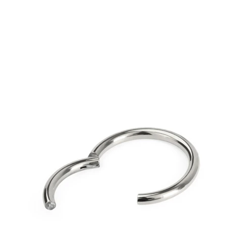
Sprânceană
Dermal