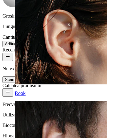
Grosimea firului:
0,8 mm
Lungime:
6 mm
Cantitate: 1
Schimbă
Adăugă în coș
Recenzii produs
Nu există încă review-uri pentru acest produs
Scrie un review
Calitatea produsului
Rook
Frecvență purtare
Utilizare zilnică
Biocompatibilitate
Hipoalergenic