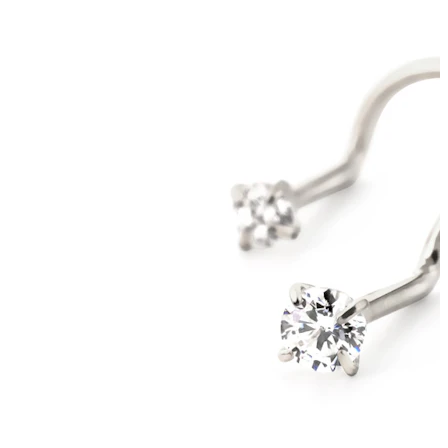
Bodymod Care
Bodymod Premium