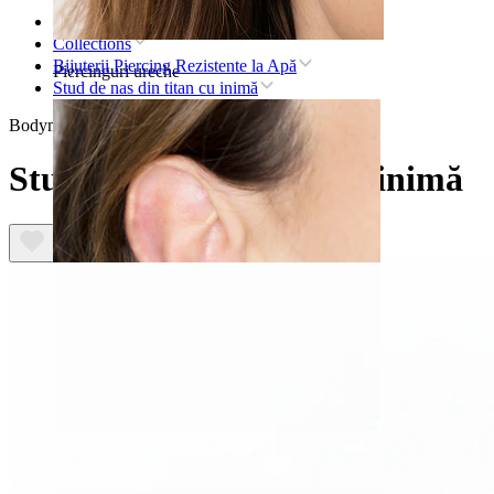
Pagina principală
Collections
Bijuterii Piercing Rezistente la Apă
Piercinguri ureche
Stud de nas din titan cu inimă
Bodymod Trend
Stud de nas din titan cu inimă
Lobul urechii