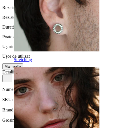
Rezistență la apă
Rezistentă la apă
Durată de viață
Poate dura o viață
Ușurință utilizare
Ușor de utilizat
Stretching
Mai multe
Detalii produs
Nume:
Stud de nas din titan cu inimă
SKU:
Nose-252
Brand:
Bodymod Trend
Grosimea firului:
0,8 mm