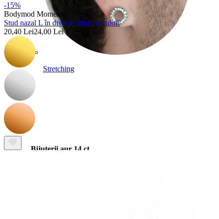
-15%
Bodymod Moments
Stud nazal L în diverse stiluri și culori
20,40 Lei
24,00 Lei
Stretching
Bijuterii aur 14 ct
Cumpără Titan