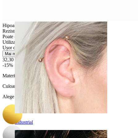
Daith
Hipoalergenic
Rezistentă la apă
Poate dura o viață
Utilizare zilnică
Ușor de utilizat
Mai multe
32,30 Lei
38,00 Lei
-15%
Material:
Titan
Culoare
:
Alege Culoare
Industrial