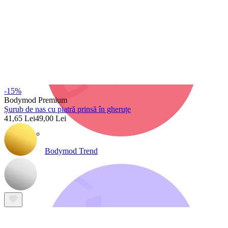
-15%
Bodymod Premium
Șurub de nas cu piatră prinsă în gheruțe
41,65 Lei
49,00 Lei
Bodymod Trend