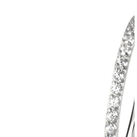
Bodymod Essentials
Cumperi 4, plătești 3
Cumpără după tip
Tip bijuterie