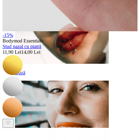
-15%
Bodymod Essentials
Stud nazal cu piatră
11,90 Lei
14,00 Lei
Buză