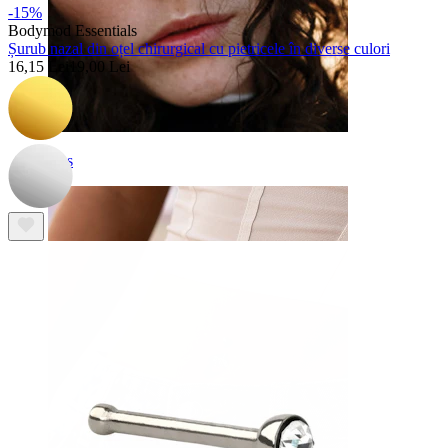
-15%
Bodymod Essentials
Șurub nazal din oțel chirurgical cu pietricele în diverse culori
16,15 Lei
19,00 Lei
Nas