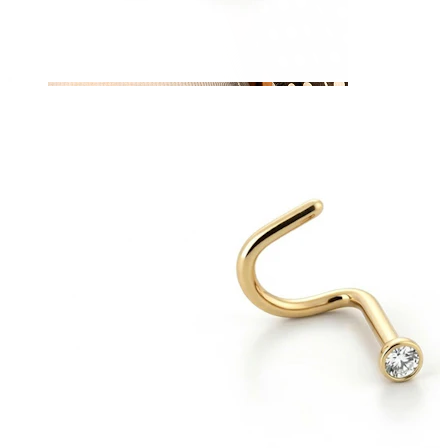
Sân
Cumpără după piercing
Piercings