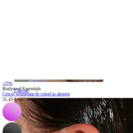
-15%
Bodymod Essentials
Clip-on
Cercel segmentat în culori la alegere
31,45 Lei
37,00 Lei