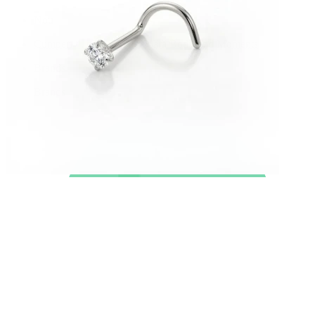
Nou
Cumperi 4, plătești 3
Cumpără Bodymod Moments
Brands
Brands