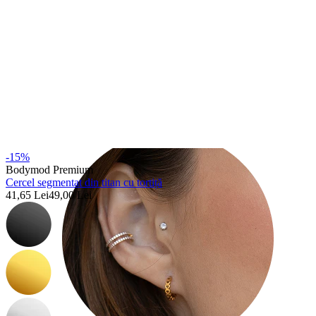
Tragus
-15%
Bodymod Premium
Cercel segmentat din titan cu tortiță
41,65 Lei
49,00 Lei