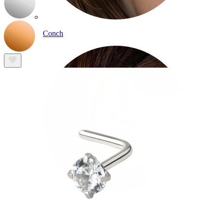
Conch
Daith