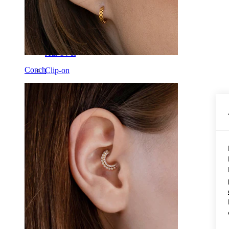
Helix
Ureche
Sept
Aur 14 ct
Conch
Clip-on
Labret
Limbă
Nas
Tragus
Barbell
Rook
Daith
Potcoavă
Cercel