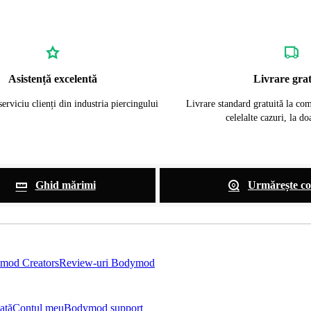
Asistență excelentă
Livrare grat
erviciu clienți din industria piercingului
Livrare standard gratuită la co
celelalte cazuri, la d
Ghid mărimi
Urmărește c
mod Creators
Review-uri Bodymod
ată
Contul meu
Bodymod support