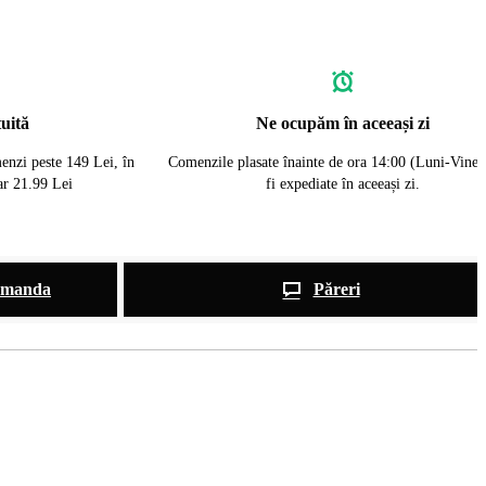
uită
Ne ocupăm în aceeași zi
menzi peste 149 Lei, în
Comenzile plasate înainte de ora 14:00 (Luni-Viner
oar 21.99 Lei
fi expediate în aceeași zi.
omanda
Păreri