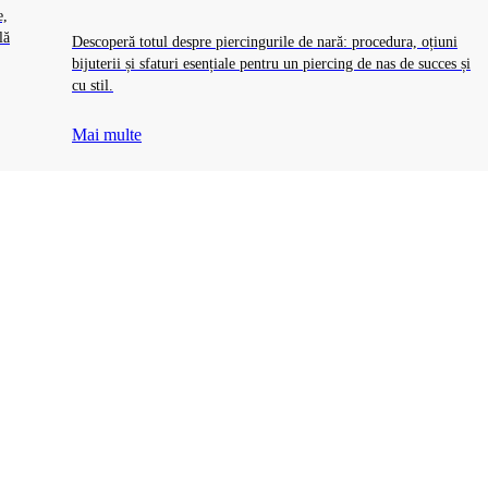
e,
lă
Descoperă totul despre piercingurile de nară: procedura, oțiuni
bijuterii și sfaturi esențiale pentru un piercing de nas de succes și
cu stil.
Mai multe