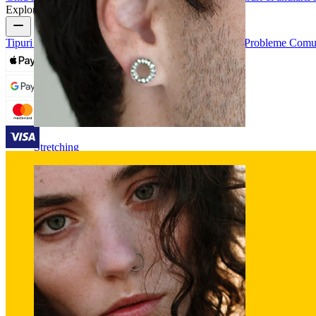
Explorează
Tipuri de Bijuterii Piercing
Materiale Bijuterii Piercing
Probleme Comune
Stretching