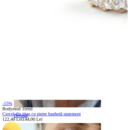
Sprânceană
-15%
Bodymod Trend
Cercel din titan cu pietre baghetă statement
Dermal
122,40 Lei
144,00 Lei