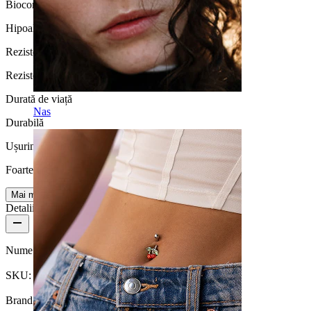
Biocompatibilitate
Hipoalergenic
Rezistență la apă
Rezistentă la apă
Durată de viață
Nas
Durabilă
Ușurință utilizare
Foarte ușor
Mai multe
Detalii produs
Nume:
Labret din titan cu floare și lanțuri
SKU:
Labret-203
Brand:
Bodymod Premium