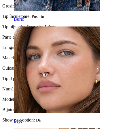
Grosimea firului:
1,2 mm
Tip încuietoare:
Push-in
Buric
Tip bijuterie:
Spate plat, Labret
Parte a corpului:
Conch, Helix, Lobul urechii, Tragus
Lungime:
6 mm
Material:
Titan
Culoare piatră:
Transparent
Tipul placării:
PVD
Număr bucăți:
1
Model:
Floare
Bijuteria este placată?:
Da, în întregime
Show pair option:
Da
Sept