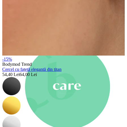
Nou
Cumperi 4, plătești 3
Cumpără Bodymod Moments
Brands
Brands
-15%
Bodymod Trend
Cercel cu fațetă elegantă din titan
54,40 Lei
64,00 Lei