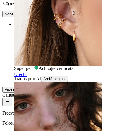
5.0
(review-uri 1)
Scrie un review
Rating
Foarte frumos și ușor de montat
Am iubit acest foarte frumos
Super pen
Achiziție verificată
Ureche
Tradus prin AI
Arată original
Vezi mai multe
Calitatea produsului
Frecvență purtare
Folosirea moderată