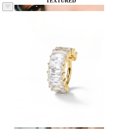
TEXTURED
Buză