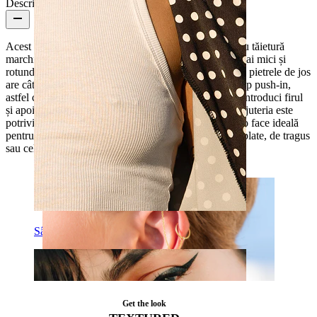
Descriere
Acest labret neobișnuit are 4 pietre din zirconiu; trei au tăietură
marchiză și sunt dispuse simetric în jurul unei pietre mai mici și
rotunde, dând bijuteriei formă de floare. Fiecare dintre pietrele de jos
are câte un talisman cu lănțișor delicat. Bijuteria este tip push-in,
astfel că, pentru a o insera în piercing trebuie doar să introduci firul
și apoi să apeși pe partea de sus. Fabricată din titan, bijuteria este
potrivită pentru piele sensibilă. Dimensiunea delicată o face ideală
pentru majoritatea piercingurilor, inclusiv pentru cele plate, de tragus
sau cele formate din mai multe.
Sân
Get the look