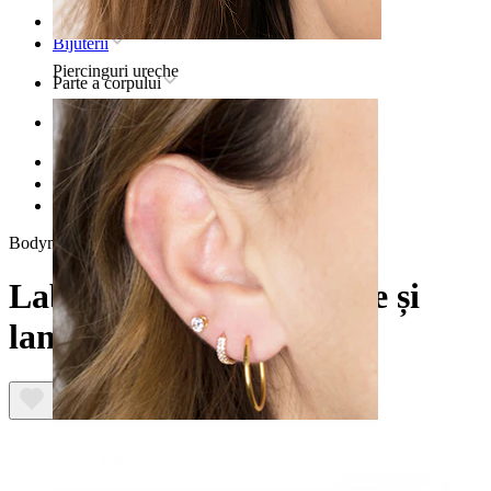
Pagina principală
Bijuterii
Piercinguri ureche
Parte a corpului
Ureche
Helix
Bijuterii piercing helix titan
Labret din titan cu floare și lanțuri
Bodymod Premium
Labret din titan cu floare și
lanțuri
Lobul urechii