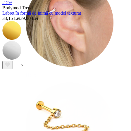
-15%
Bodymod Trend
Labret în formă de inimă cu model texturat
33,15 Lei
39,00 Lei
Helix