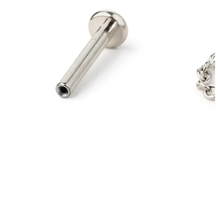
Conch
Daith