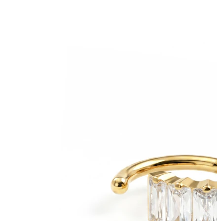
Limbă