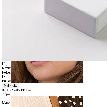
Buric
Hipoalergenic
Rezistentă la apă
Folosirea moderată
Durabilă
Foarte ușor
Mai multe
Sept
84,15 Lei
99,00 Lei
-15%
Material:
Titan