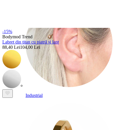
-15%
Bodymod Trend
Labret din titan cu piatră și lanț
88,40 Lei
104,00 Lei
Industrial