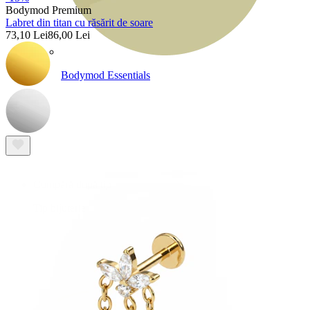
Bodymod Premium
Labret din titan cu răsărit de soare
73,10 Lei
86,00 Lei
Bodymod Essentials
Cumperi 4, plătești 3
Cumpără după tip
Tip bijuterie