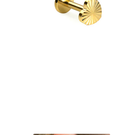
Lobul urechii