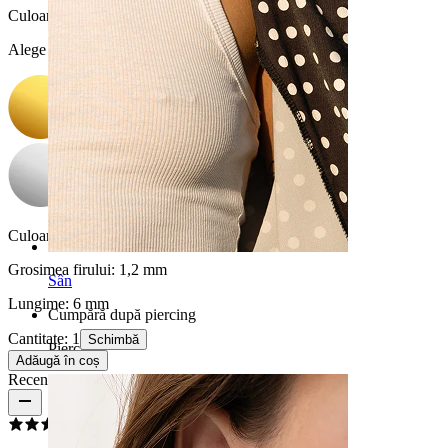
Culoare
:
Alege Culoare
Culoare piatră:
Transparent
Grosimea firului:
1,2 mm
Sân
Lungime:
6 mm
Cumpără după piercing
Cantitate: 1
Schimbă
Piercings
Adăugă în coș
Recenzii produs