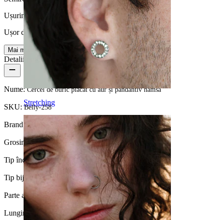
Ușurință utilizare
Ușor de utilizat
Mai multe
Detalii produs
Nume:
Cercel de buric placat cu aur și pandantiv hamsa
Stretching
SKU:
Belly-258
Brand:
Bodymod Trend
Grosimea firului:
1,6 mm
Tip încuietoare:
Filet exterior
Tip bijuterie:
Barbell
Parte a corpului:
Buric
Lungime:
10 mm