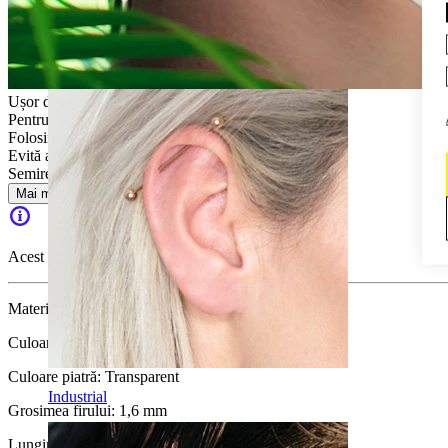
Daith
Ușor de utilizat
Pentru majoritatea tipurilor de piele
Folosire ocazională
Evită apa
Semirezistentă
Mai multe
Acest produs nu mai este disponibil
Material:
Oțel chirurgical
Culoare:
Auriu
Culoare piatră:
Transparent
Industrial
Grosimea firului:
1,6 mm
Lungime:
10 mm