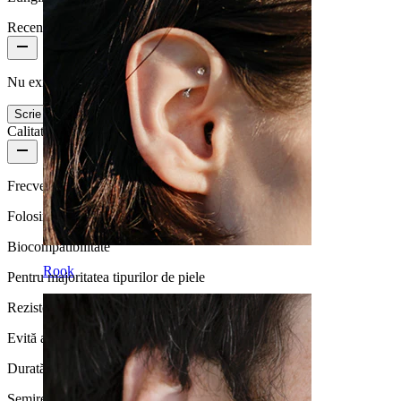
Recenzii produs
Nu există încă review-uri pentru acest produs
Scrie un review
Calitatea produsului
Frecvență purtare
Folosire ocazională
Biocompatibilitate
Rook
Pentru majoritatea tipurilor de piele
Rezistență la apă
Evită apa
Durată de viață
Semirezistentă