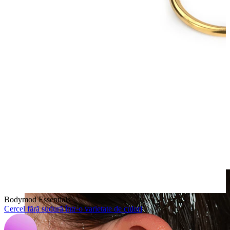
Clip-on
Bodymod Essentials
Cercel fără sudură într-o varietate de culori