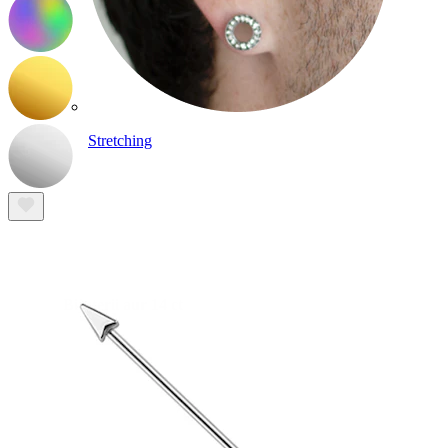
Stretching
Bijuterii aur 14 ct
Cumpără Titan