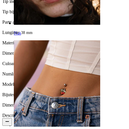
Tip încuietoare:
Filet exterior
Tip bijuterie:
Barbell
Parte a corpului:
Industrial
Lungime:
Nas
38 mm
Material:
Oțel chirurgical / Alamă
Dimensiunea bilei:
5 mm.
Culoare:
Argintiu
Număr bucăți:
1
Model:
Arbore
Bijuteria este placată?:
Da, doar pandandivul
Dimensiune bilă:
5 mm
Descriere