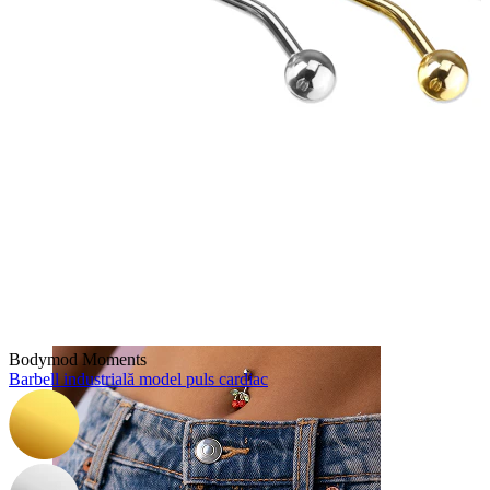
Nas
Bodymod Moments
Barbell industrială model puls cardiac