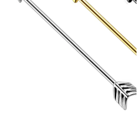
Bodymod Care
Bodymod Premium