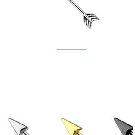
Nou
Cumperi 4, plătești 3
Cumpără Bodymod Moments
Brands
Brands