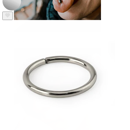
Limbă