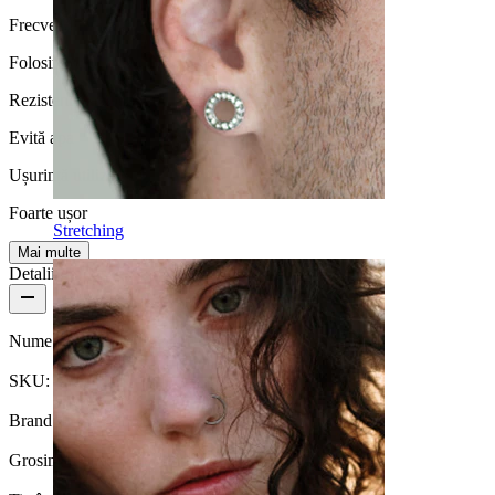
Frecvență purtare
Folosirea moderată
Rezistență la apă
Evită apa
Ușurință utilizare
Foarte ușor
Stretching
Mai multe
Detalii produs
Nume:
Barbell industrială cu model copacul vieții
SKU:
Barbell-161
Brand:
Bodymod Trend
Grosimea firului:
1,6 mm