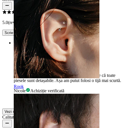
5.0
(review-uri 1)
Scrie un review
Rating
Super
Foarte bine lucrat. Ceea ce este cel mai bine este că toate
piesele sunt detașabile. Așa am putut folosi o tijă mai scurtă.
Rook
Nicole
Achiziție verificată
Tradus prin AI
Arată original
Vezi mai multe
Calitatea produsului