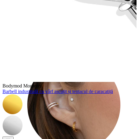
Tragus
Bodymod Moments
Barbell industrială cu vârf ascuțit și tentacul de caracatiță