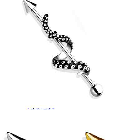
Lobul urechii