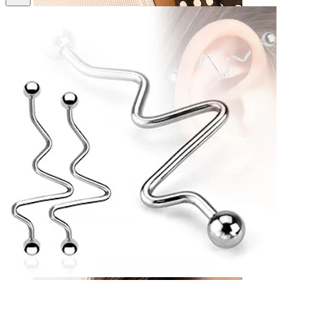
Sân
Cumpără după piercing
Piercings