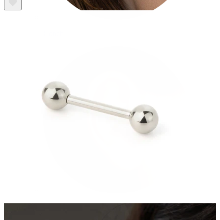
Conch
Daith