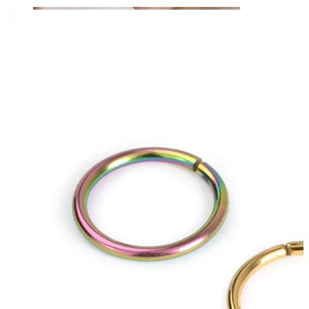
Sprânceană
Dermal