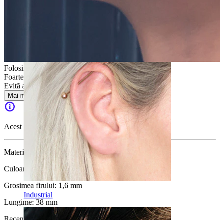
Daith
Folosirea moderată
Foarte ușor
Evită apa
Mai multe
Acest produs nu mai este disponibil
Material:
Oțel chirurgical / Alamă
Culoare:
Argintiu
Grosimea firului:
1,6 mm
Industrial
Lungime:
38 mm
Recenzii produs