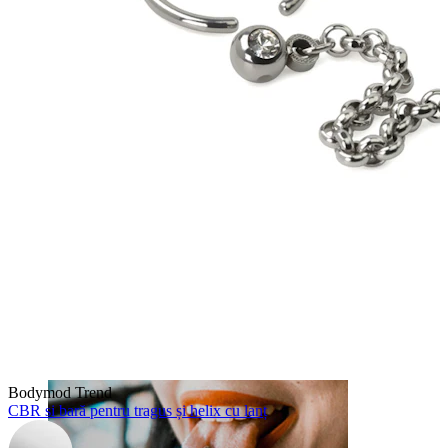
Buză
Bodymod Trend
CBR si bară pentru tragus și helix cu lanț