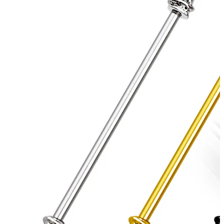
Bodymod Essentials
Cumperi 4, plătești 3
Cumpără după tip
Tip bijuterie