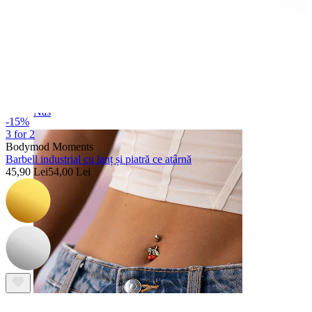
Nas
-15%
3 for 2
Bodymod Moments
Barbell industrial cu lanț și piatră ce atârnă
45,90 Lei
54,00 Lei