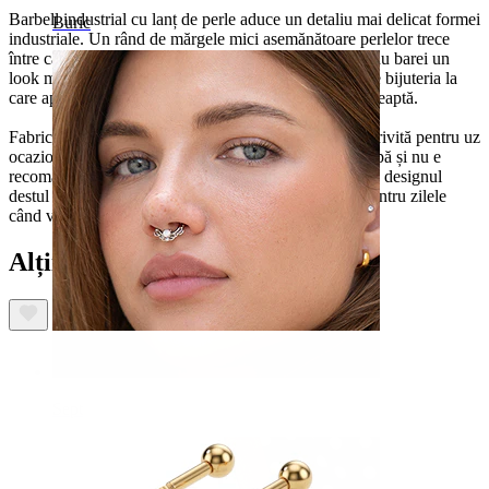
Barbell industrial cu lanț de perle aduce un detaliu mai delicat formei
Buric
industriale. Un rând de mărgele mici asemănătoare perlelor trece
între capete, legate prin elemente fine de lanț care îi dau barei un
look mai șic. Disponibilă în culorile auriu și argintiu, e bijuteria la
care apelezi când vrei ceva diferit de obișnuita bară dreaptă.
Fabricată din oțel chirurgical 316L, e cel mai bine potrivită pentru uz
ocazional. bijuteria e semi-durabilă, trebuie ferită de apă și nu e
recomandată pentru piele sensibilă. Filrul exterior face designul
destul de ușor de manevrat. Un industrial decorativ pentru zilele
când vrei un plus de detaliu.
Alții au mai cumpărat
Sept