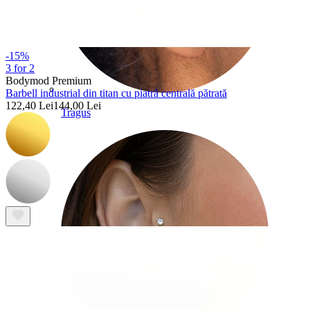
-15%
3 for 2
Bodymod Premium
Barbell industrial din titan cu piatră centrală pătrată
122,40 Lei
144,00 Lei
Tragus