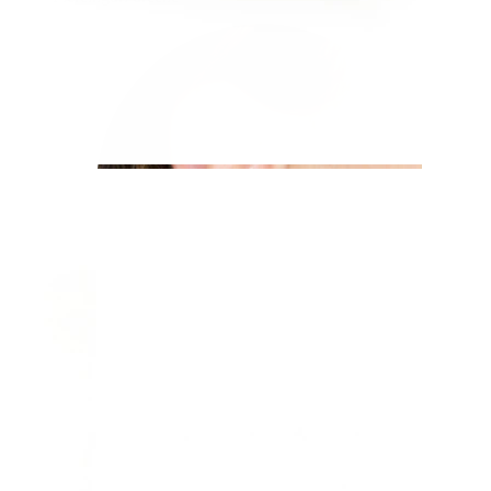
Lobul urechii