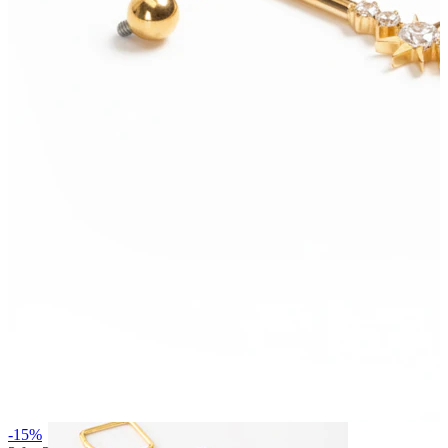
Bodymod Essentials
Cumperi 4, plătești 3
Cumpără după tip
Tip bijuterie
-15%