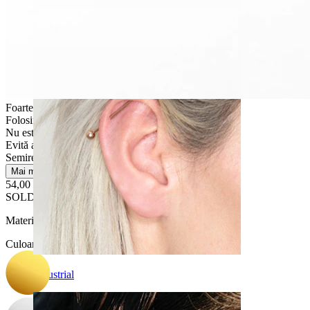
Daith
Foarte ușor
Folosire ocazională
Nu este pentru piele sensibilă
Evită apa
Semirezistentă
Mai multe
54,00 Lei
SOLD OUT
Material:
Oțel chirurgical / Alamă
Culoare
:
Industrial