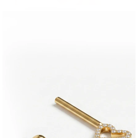
Sprânceană
Dermal