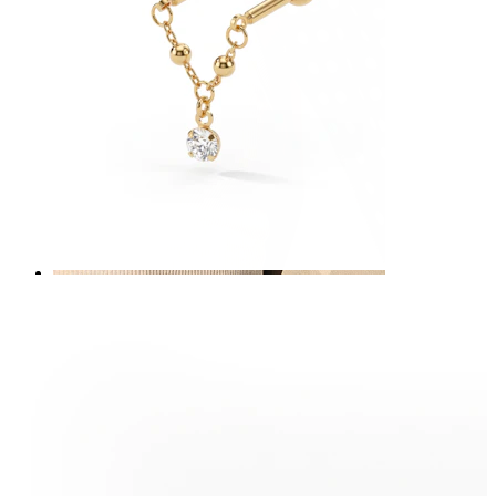
Sân
Cumpără după piercing
Piercings