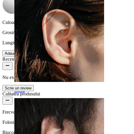
Culoare piatră:
Transparent
Grosimea firului:
1,6 mm
Lungime:
38 mm
Adaugă la favorite
Recenzii produs
Nu există încă review-uri pentru acest produs
Scrie un review
Rook
Calitatea produsului
Frecvență purtare
Folosire ocazională
Biocompatibilitate