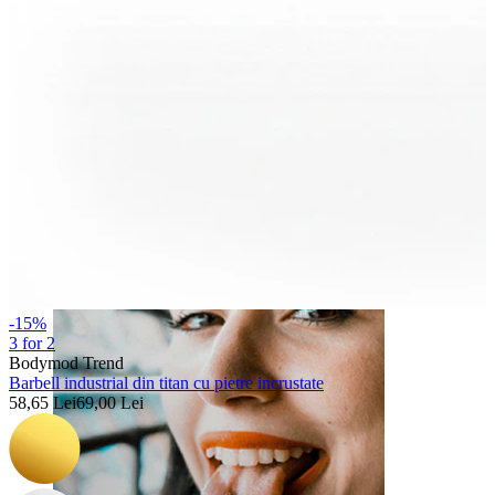
Buză
-15%
3 for 2
Bodymod Trend
Barbell industrial din titan cu pietre incrustate
58,65 Lei
69,00 Lei