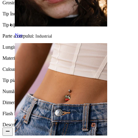
Grosimea firului:
1,6 mm
Tip încuietoare:
Filet exterior
Tip bijuterie:
Barbell
Nas
Parte a corpului:
Industrial
Lungime:
38 mm
Material:
Oțel chirurgical / Alamă
Culoare piatră:
Transparent
Tip piatră:
Perlă sintetică
Număr bucăți:
1
Dimensiune bilă:
4 mm
Flash label:
3 for 2
Descriere