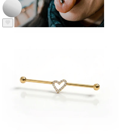
Limbă