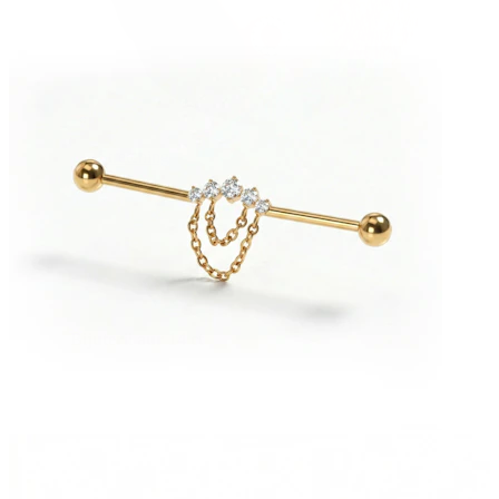
Stretching
Bijuterii aur 14 ct
Cumpără Titan