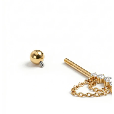
Nou
Cumperi 4, plătești 3
Cumpără Bodymod Moments
Brands
Brands