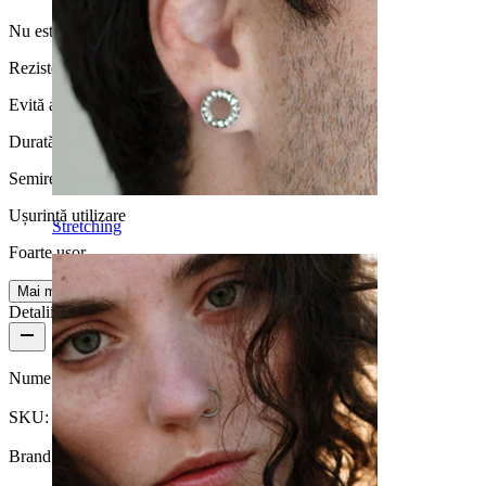
Nu este pentru piele sensibilă
Rezistență la apă
Evită apa
Durată de viață
Semirezistentă
Ușurință utilizare
Stretching
Foarte ușor
Mai multe
Detalii produs
Nume:
Barbell industrial cu lanț de perle
SKU:
Barbell-213
Brand:
Bodymod Moments