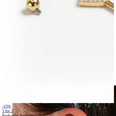
Clip-on
-15%
3 for 2
Bodymod Premium