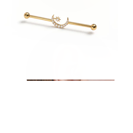
Conch
Daith