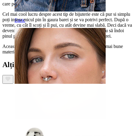
care poți alege.
Cel mai cool lucru despre acest tip de bijuterie este că pur si simplu
poți insera micul pin în gaura barei și se va potrivi perfect. După o
Buric
vreme, cu cât îl scoți și îl pui, cu atât devine mai slabă. Deci dacă va
deveni prea slăbită la un moment dat, poți pur și simplu să îndoi
pinul puțin ca să-i oferi puțină tensiune in interiorul barei.
Această bijuterie este făcută din titan, unul dintre cele mai bune
materiale pentru bijuterii piercing.
Alții au mai cumpărat
Sept