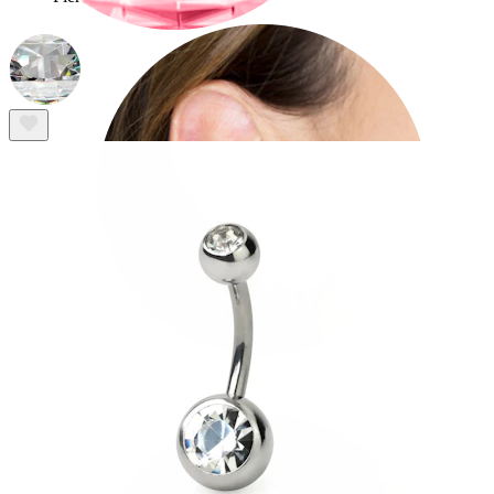
Lobul urechii