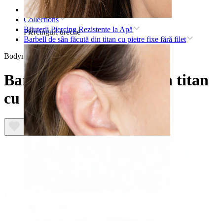
Pagina principală
Collections
Bijuterii Piercing Rezistente la Apă
Piercinguri ureche
Barbell de sân făcută din titan cu pietre fixe fără filet
Bodymod Premium
Barbell de sân făcută din titan
cu pietre fixe fără filet
Lobul urechii