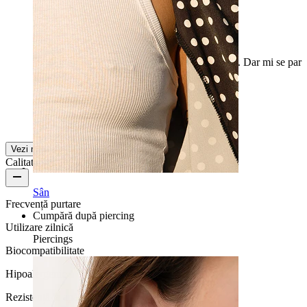
Mare
Bilele sunt foarte mari. Strălucesc foarte frumos. Dar mi se par
prea mari pentru un mamelon.
Anouk
Achiziție verificată
Tradus prin AI
Arată original
Vezi mai multe
Calitatea produsului
Sân
Frecvență purtare
Cumpără după piercing
Utilizare zilnică
Piercings
Biocompatibilitate
Hipoalergenic
Rezistență la apă