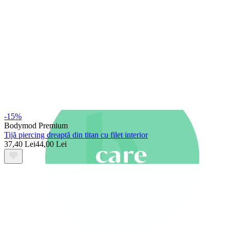
Nou
Cumperi 4, plătești 3
Cumpără Bodymod Moments
Brands
Brands
-15%
Bodymod Premium
Tijă piercing dreaptă din titan cu filet interior
37,40 Lei
44,00 Lei