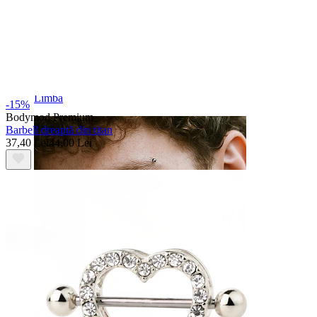
Limbă
-15%
Bodymod Premium
Barbell dreaptă din titan
37,40 Lei
44,00 Lei