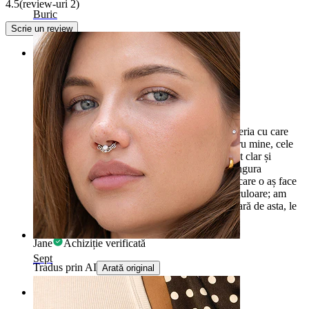
4.5
(review-uri 2)
Buric
Scrie un review
Rating
Minunat!
Calitatea este atât de bună, mai bună decât bijuteria cu care
am fost străpuns. Ușor de introdus și scos. Pentru mine, cele
două culori care se evidențiază cel mai mult sunt clar și
albastru. Violet și roz sunt subtile și discrete. Singura
observație (și este o observație, nu o critică) pe care o aș face
este că aurora borealis pare să fie estompată în culoare; am
crezut că va fi mai strălucitoare decât este. În afară de asta, le
port în fiecare zi, opțiunea mea preferată!
Jane
Achiziție verificată
Sept
Tradus prin AI
Arată original
Rating