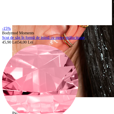
-15%
Bodymod Moments
Scut de sân în formă de inimă cu pietre strălucitoare
45,90 Lei
54,00 Lei
Rezistentă la apă
Piercinguri ureche