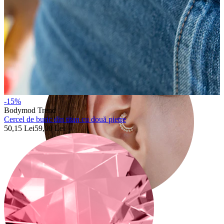
Conch
-15%
Bodymod Trend
Cercel de buric din titan cu două pietre
50,15 Lei
59,00 Lei
Daith