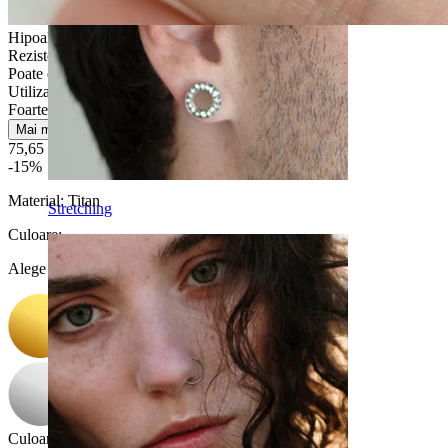
Hipoalergenic
Rezistentă la apă
Poate dura o viață
Utilizare zilnică
Foarte ușor
Mai multe
75,65 Lei
89,00 Lei
-15%
Material:
Titan
Stretching
Culoare
:
Alege Culoare
Culoare piatră
: