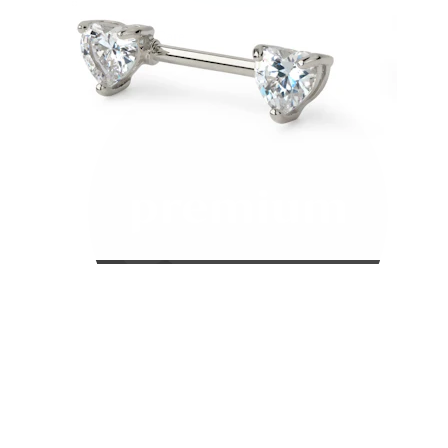
Bodymod Care
Bodymod Premium