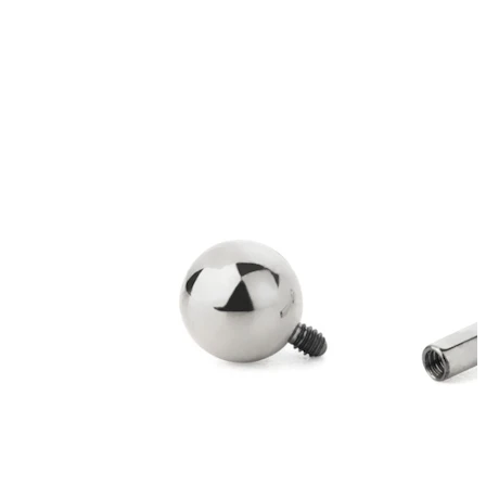
Stretching
Bijuterii aur 14 ct
Cumpără Titan