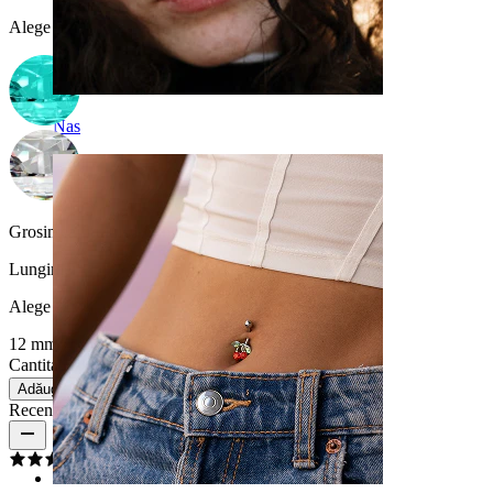
Alege Culoare piatră
Nas
Grosimea firului:
1,6 mm
Lungime
:
Alege Lungime
12 mm
14 mm
Cantitate: 1
Schimbă
Adăugă în coș
Recenzii produs