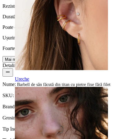
Rezistentă la apă
Durată de viață
Poate dura o viață
Ușurință utilizare
Foarte ușor
Mai multe
Detalii produs
Ureche
Nume:
Barbell de sân făcută din titan cu pietre fixe fără filet
SKU:
Nipple-100
Brand:
Bodymod Premium
Grosimea firului:
1,6 mm
Tip încuietoare:
Push-in