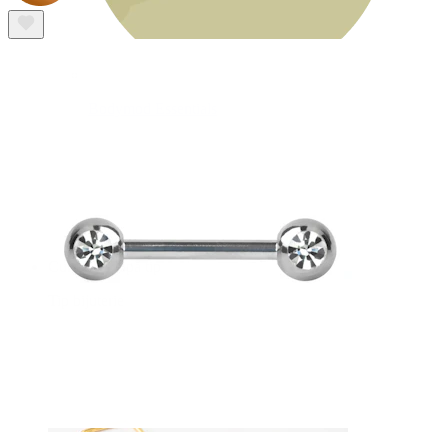
Bodymod Essentials
Cumperi 4, plătești 3
Cumpără după tip
Tip bijuterie