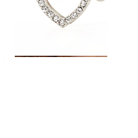
Sprânceană
Dermal