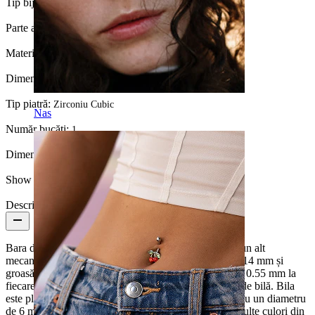
Tip bijuterie:
Barbell
Parte a corpului:
Sân
Material:
Titan
Dimensiunea bilei:
6 mm.
Tip piatră:
Zirconiu Cubic
Nas
Număr bucăți:
1
Dimensiune bilă:
6 mm
Show pair option:
Da
Descriere
Bara de sân pe care o vezi aici nu are nici filet și nici un alt
mecanism de închidere. Consistă într-o bară lungă de 14 mm și
groasă de 14g (1.6 mm) cu o gaură în interior mică de 0.55 mm la
fiecare capăt. În gaură se potrivește un mic pin atașat de bilă. Bila
este plată în partea din spate și este înaltă de 4 mm și cu un diametru
de 6 mm. În centrul sferei stă o piatră disponibilă în multe culori din